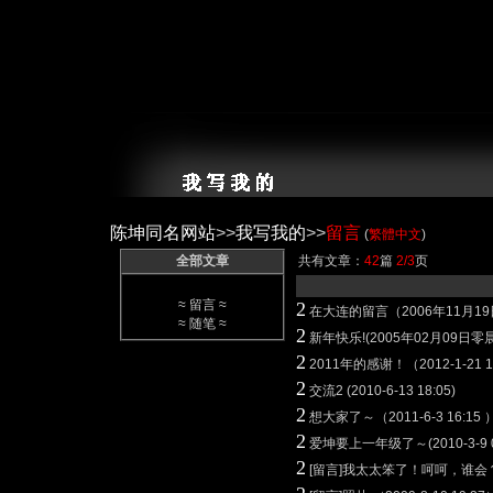
陈坤同名网站
>>
我写我的
>>
留言
(
繁體中文
)
全部文章
共有文章：
42
篇
2/3
页
≈
留言
≈
2
在大连的留言（2006年11月1
≈
随笔
≈
2
新年快乐!(2005年02月09日零
2
2011年的感谢！（2012-1-21 1
2
交流2 (2010-6-13 18:05)
2
想大家了～（2011-6-3 16:15 
2
爱坤要上一年级了～(2010-3-9 0
2
[留言]我太太笨了！呵呵，谁会？（2