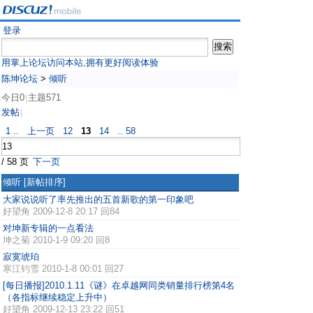
登录
用掌上论坛访问本站,拥有更好阅读体验
陈坤论坛
>
倾听
今日0
主题571
|
发帖
|
1 ..
上一页
12
13
14
.. 58
/ 58 页
下一页
倾听
[新帖排序]
大家说说听了率先推出的五首新歌的第一印象吧
好望角
2009-12-8 20:17 回84
对坤新专辑的一点看法
坤之菊
2010-1-9 09:20 回8
寂寞琥珀
寒江钓雪
2010-1-8 00:01 回27
[每日播报]2010.1.11《谜》在卓越网同类销量排行榜第4名
（各指标继续稳定上升中）
好望角
2009-12-13 23:22 回51