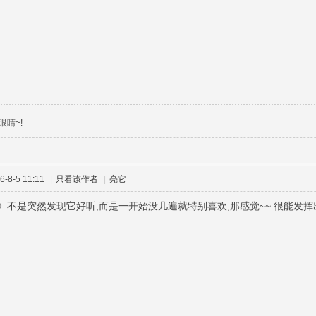
眼睛~!
-8-5 11:11
|
只看该作者
|
亮它
》不是突然发现它好听,而是一开始没几遍就特别喜欢,那感觉~~ 很能发