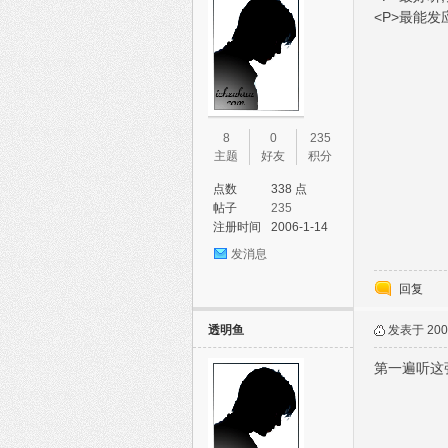
<P>最能发应
8
0
235
主题
好友
积分
点数
338 点
帖子
235
注册时间
2006-1-14
发消息
回复
透明鱼
发表于 2006
第一遍听这