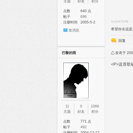
主题
好友
积分
点数
640 点
帖子
696
注册时间
2005-5-2
希望你永远是
发消息
回复
巴黎的雨
发表于 2006
<P>这首歌
11
0
1066
主题
好友
积分
点数
771 点
帖子
492
注册时间
2004-12-12