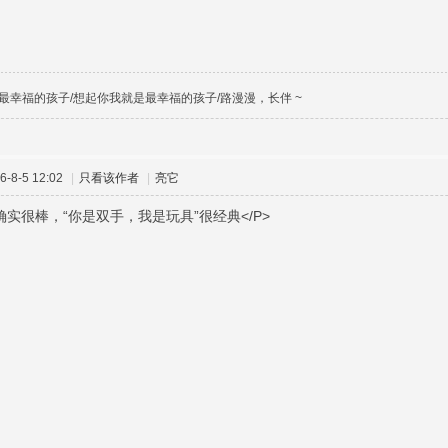
最幸福的孩子/想起你我就是最幸福的孩子/路漫漫，长伴 ~
-8-5 12:02
|
只看该作者
|
亮它
确实很棒，“你是双手，我是玩具”很经典</P>