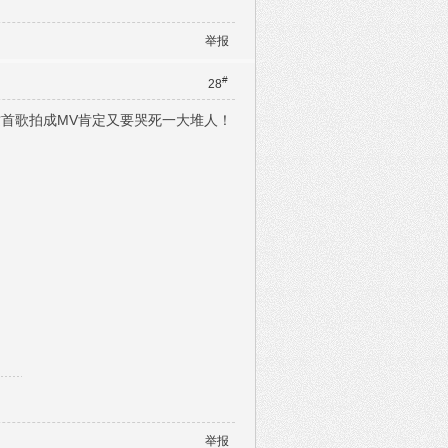
举报
#
28
是这首歌拍成MV肯定又要哭死一大堆人！
。
举报