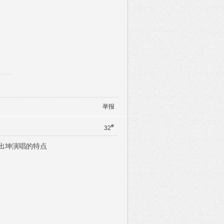
举报
#
32
挥出坤演唱的特点