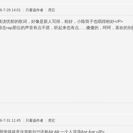
-7-28 14:01
|
只看该作者
|
亮它
欢淡淡忧郁的歌词，好像是新人写得，粉好，小陈筒子也唱得粉好</P>
得念rap那位的声音有点不搭，听起来也有点......傻傻的，呵呵，喜欢的别拍
-7-31 11:45
|
只看该作者
|
亮它
我觉得就是这首歌拉!!!还有&lt;&lt;一个人流浪&gt;&gt;</P>