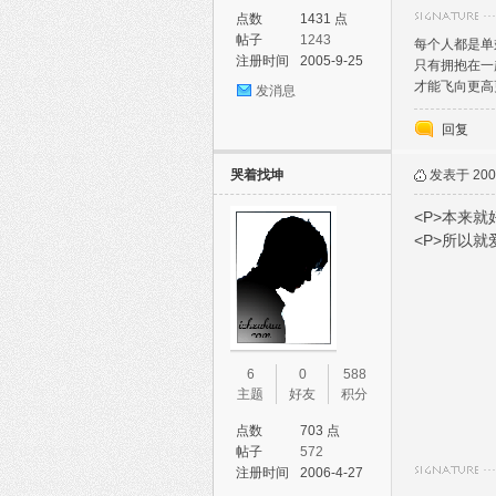
点数
1431 点
帖子
1243
每个人都是单
注册时间
2005-9-25
只有拥抱在一
才能飞向更高更
发消息
回复
论
哭着找坤
发表于 2006
<P>本来就好
<P>所以就爱
6
0
588
坛
主题
好友
积分
点数
703 点
帖子
572
注册时间
2006-4-27