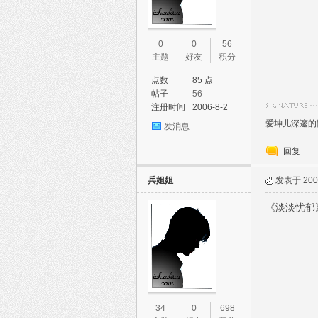
0
0
56
主题
好友
积分
点数
85 点
帖子
56
注册时间
2006-8-2
爱坤儿深邃的
发消息
回复
兵姐姐
发表于 2006
《淡淡忧郁
34
0
698