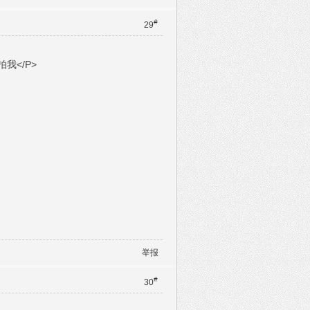
#
29
我</P>
举报
#
30