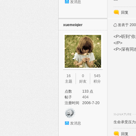
~~
发消息
回复
xuemeiqier
发表于 2006
<P>听到
</P>
<P>深有同
16
0
545
主题
好友
积分
点数
133 点
帖子
404
注册时间
2006-7-20
生命承受压力
发消息
回复