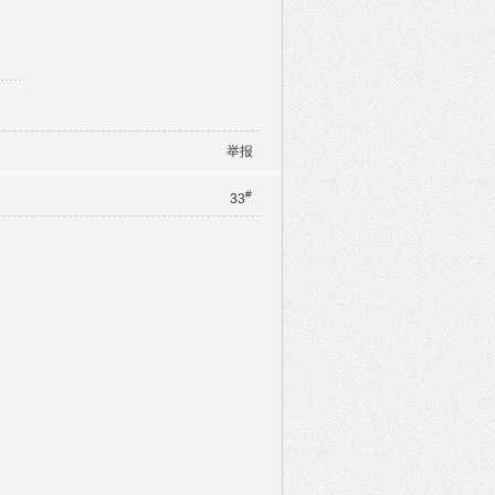
举报
#
33