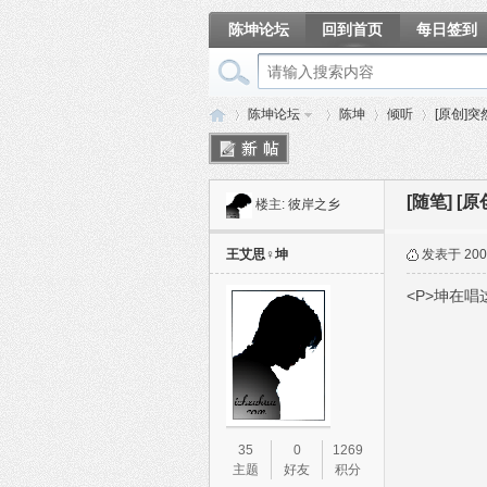
陈坤论坛
回到首页
每日签到
相册
陈坤论坛
陈坤
倾听
[原创]
[随笔]
[
楼主:
彼岸之乡
陈
»
›
›
›
王艾思♀坤
发表于 2006
<P>坤在唱这
坤
35
0
1269
主题
好友
积分