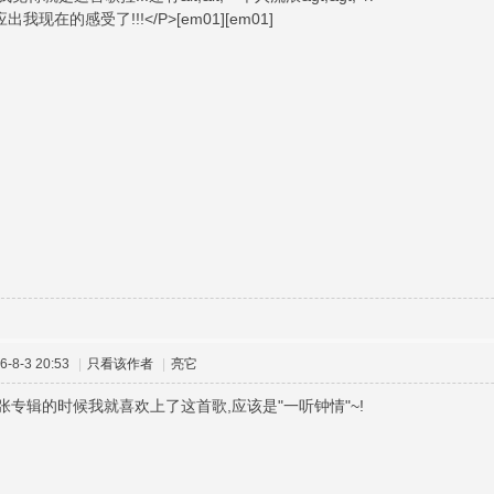
出我现在的感受了!!!</P>[em01][em01]
-8-3 20:53
|
只看该作者
|
亮它
张专辑的时候我就喜欢上了这首歌,应该是"一听钟情"~!