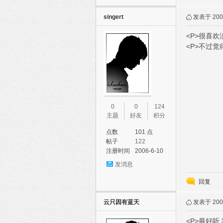
singert
发表于 2006
<P>很喜
<P>不过觉
0
0
124
主题
好友
积分
点数
101 点
帖子
122
注册时间
2006-6-10
发消息
回复
云只因有蓝天
发表于 2006
<P>最好听,