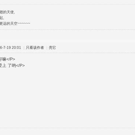
翅的天使,
起,
远的天空~~~~~~
-7-19 20:01
|
只看该作者
|
亮它
嘛</P>
上 了哟</P>