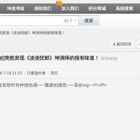
坤迷考级
捐助我们
加入我们
积分商城
高级搜索
帖子
搜索
突然发现《淡淡忧郁》坤演绎的很有味道！
返回列表
原创]突然发现《淡淡忧郁》坤演绎的很有味道！
[复制链接]
-7-19 11:23
|
只看该作者
|
亮它
首歌时有种很伤感~~~颓废的感觉~~~喜欢ing~~!!!</P>