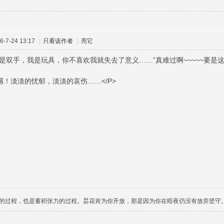
-7-24 13:17
|
只看该作者
|
亮它
“你是双手，我是玩具，你不喜欢我就失去了意义……”真难过啊~~~~~要
感！淡淡的忧郁，淡淡的哀伤……</P>
的过程，也是蓄积张力的过程。昙花肯为你开放，那是因为你在暗夜仍没有放弃坚守