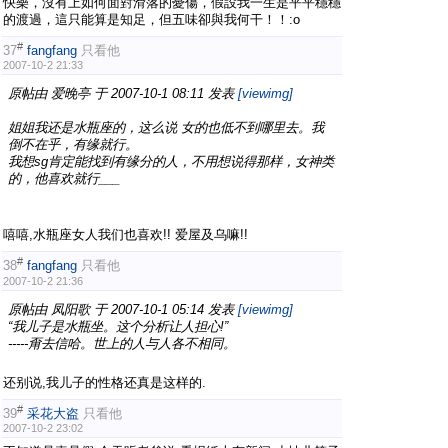
快樂，沒有上如何面對滑落的憂傷，假設我一生是平平穩穩
的渡過，這只能算是知足，但五味卻與我何干！！:o
#
37
fangfang
只看他
2007-10-2 21:33
原帖由
爱晚亭
于 2007-10-1 08:11 发表
[viewimg]
姐姐我还是水瓶座的，这么说 女的也低不到哪里去。我
倒不在乎，有缘就行。
我想sg肯定能找到有缘分的人，不用想说得那样，女神类
的，他喜欢就行___
嘻嘻,水瓶座女人我们也喜欢!! 爱屋及乌嘛!!
#
38
fangfang
只看他
2007-10-2 21:36
原帖由
凤阳歌
于 2007-10-1 05:14 发表
[viewimg]
“我儿子是水瓶坐。这个分析让人担心!”
-----甭去信哈。世上的人与人各不相同。
还别说,我儿子的性格还真是这样的.
#
39
采花大盗
只看他
2007-10-2 23:02