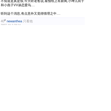
不知道是真是假,今天听老爸说,看报纸上有新闻,小坤儿筒子
和小燕子VV谈恋爱鸟....
听到这个消息,有点意外又觉得情理之中....
#
40
newanthea
只看他
2007-10-2 23:14
提示:
作者被禁止或删除 内容自动屏蔽
#
41
采花大盗
只看他
2007-10-2 23:37
老爸说地,偶还没找到那报纸.他睡了.我明天问他.
在家里唠叨过小坤儿的名字,所以,家人看到了他的电视听了
他的歌以及看到他的新闻,演出,领奖,都会来说.:P
#
42
锦坤
只看他
2007-10-3 00:11
原帖由 采花大盗 于 2007-10-2 23:02 发表
不知道是真是假,今天听老爸说,看报纸上有新闻,小坤儿筒子
和小燕子VV谈恋爱鸟....
听到这个消息,有点意外又觉得情理之中....
想看看这个消息，但没搜到，感觉可能性不太大。
#
43
莫相忘
只看他