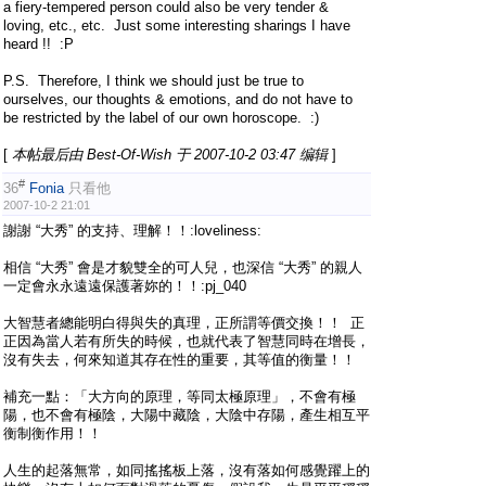
a fiery-tempered person could also be very tender &
loving, etc., etc. Just some interesting sharings I have
heard !! :P
P.S. Therefore, I think we should just be true to
ourselves, our thoughts & emotions, and do not have to
be restricted by the label of our own horoscope. :)
[
本帖最后由 Best-Of-Wish 于 2007-10-2 03:47 编辑
]
#
36
Fonia
只看他
2007-10-2 21:01
謝謝 “大秀” 的支持、理解！！:loveliness:
相信 “大秀” 會是才貌雙全的可人兒，也深信 “大秀” 的親人
一定會永永遠遠保護著妳的！！:pj_040
大智慧者總能明白得與失的真理，正所謂等價交換！！ 正
正因為當人若有所失的時候，也就代表了智慧同時在增長，
沒有失去，何來知道其存在性的重要，其等值的衡量！！
補充一點：「大方向的原理，等同太極原理」，不會有極
陽，也不會有極陰，大陽中藏陰，大陰中存陽，產生相互平
衡制衡作用！！
人生的起落無常，如同搖搖板上落，沒有落如何感覺躍上的