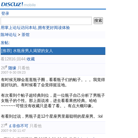
登录
用掌上论坛访问本站,拥有更好阅读体验
陈坤论坛
>
茶馆
发帖
|
[推荐]
水瓶座男人渴望的女人
看12816
回44
收藏
|
|
#
26
随缘
只看他
2007-9-30 09:23
有时候无聊会逛逛瓶子圈，看看瓶子们的帖子。。。我觉得
挺好玩的。有时候看了会觉得挺逗地。
有次看到个帖子超经典到位，是一位瓶子自己分析了男瓶子
女瓶子的个性。那上面说准，进去看看果然经典。哈哈
~~~~~~可惜没有收藏只是看了看。。有点大概印象。
有看到过说，男瓶子是12个星座男里最聪明的星座男。:lol
#
27
￡非你不可
只看他
2007-9-30 11:47