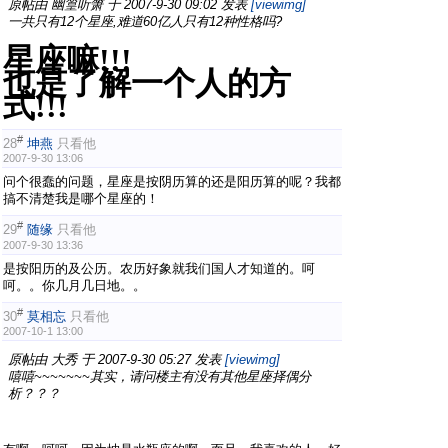
原帖由
幽篁听箫
于 2007-9-30 09:02 发表
[viewimg]
一共只有12个星座,难道60亿人只有12种性格吗?
星座嘛!!!
也是了解一个人的方
式!!!
#
28
坤燕
只看他
2007-9-30 13:06
问个很蠢的问题，星座是按阴历算的还是阳历算的呢？我都
搞不清楚我是哪个星座的！
#
29
随缘
只看他
2007-9-30 13:36
是按阳历的及公历。农历好象就我们国人才知道的。呵
呵。。你几月几日地。。
#
30
莫相忘
只看他
2007-10-1 13:00
原帖由
大秀
于 2007-9-30 05:27 发表
[viewimg]
嘻嘻~~~~~~~其实，请问楼主有没有其他星座择偶分
析？？？