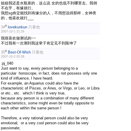
姐姐我还是水瓶座的，这么说 女的也低不到哪里去。我倒
不在乎，有缘就行。
我想sg肯定能找到有缘分的人，不用想说得那样，女神类
的，他喜欢就行___
#
34
lovekunkun
只看他
2007-10-1 21:18
我很喜欢做测试的~~
不过我有一次测到我这辈子肯定见不到陈坤了
#
35
Best-Of-Wish
只看他
2007-10-2 03:38
:pj_040
Just want to say, every person belonging to a
particular horoscope, in fact, does not possess only one
kind of influence, I have heard.
For example, an Aquarius could also have the
characteristic of Pisces, or Aries, or Virgo, or Leo, or Libra
or etc., etc. which I think is very true,
because any person is a combination of many different
characteristics, some might even be totally opposite to
each other within the same person !
Therefore, a very rational person could also be very
emotional; or a very cool person could also be very
passionate;