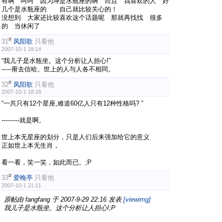
有啊 呵呵 因为坤是水瓶座的啊 而且 我喜欢的人 好
几个是水瓶座的 自己就比较关心的！
没想到 大家还比较喜欢这个话题呢 那就再找找 很多
的 当休闲了
#
31
凤阳歌
只看他
2007-10-1 18:14
“我儿子是水瓶坐。这个分析让人担心!”
-----甭去信哈。世上的人与人各不相同。
#
32
凤阳歌
只看他
2007-10-1 18:18
“一共只有12个星座,难道60亿人只有12种性格吗? ”
---------就是啊。
世上本无星座的划分，只是人们后来强加给它的意义
正如世上本无生肖，
看一看，笑一笑，如此而已。;P
#
33
爱晚亭
只看他
2007-10-1 21:11
原帖由
fangfang
于 2007-9-29 22:16 发表
[viewimg]
我儿子是水瓶坐。这个分析让人担心!;P