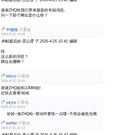
谢谢ZHQ给我们带来最新的专辑消息。
问一下那个网址是什么呀？
#
3
中轴线
只看他
2004-8-31 19:48
本帖最后由 苍山雪 于 2016-4-25 15:41 编辑
哇
这么新的消息？
网址在哪啊？
#
4
kikico
只看他
2004-8-31 20:09
谢谢ZHQ姐和JJMM姐!
赶快去看看!哈哈
#
5
ya-ya
只看他
2004-8-31 20:54
哈哈~谢ZHQ哈~那动作要快一点喽~不然会被抢光哦
#
6
esther
只看他
2004-8-31 21:13
本帖最后由 苍山雪 于 2016-4-25 15:42 编辑