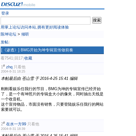
登录
用掌上论坛访问本站,拥有更好阅读体验
陈坤论坛
>
倾听
发帖
|
[《渗透》]
BMG开始为坤专辑宣传做前奏
看7541
回17
收藏
|
|
#
1
zhq
只看他
2004-8-31 18:25
本帖最后由 苍山雪 于 2016-4-25 15:41 编辑
刚刚看娱乐任我行的节目，BMG为坤的专辑宣传已经开始
了，是一个有坤照片的专辑盒大小的像夹，同时抽出天线是
一个收音机。
这个宣传物品，市面没有销售，只要登陆娱乐任我行的网站
索要就可以。
#
2
在水一方99
只看他
2004-8-31 18:39
本帖最后由 苍山雪 于 2016-4-25 15:41 编辑