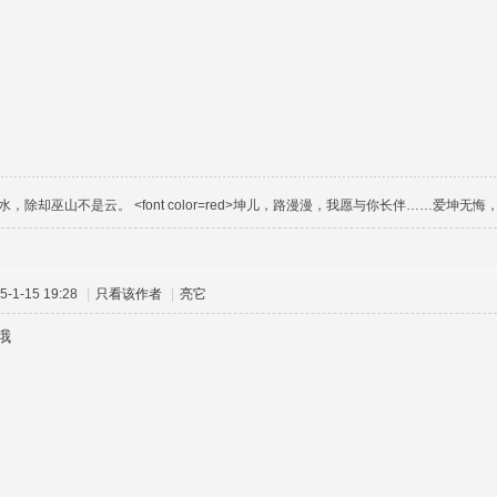
除却巫山不是云。 <font color=red>坤儿，路漫漫，我愿与你长伴……爱坤无悔，追坤永
-1-15 19:28
|
只看该作者
|
亮它
哦