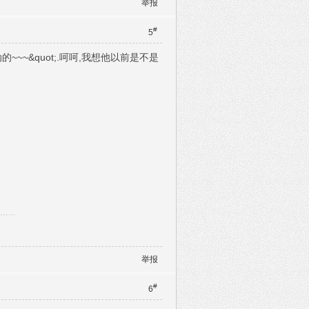
举报
#
5
~~&quot;.呵呵,我想他以前是不是
举报
#
6