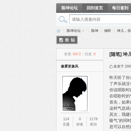
陈坤论坛
回到首页
每日签到
相册
陈坤论坛
陈坤
倾听
坤儿，你
[随笔]
坤
查看:
6972
|
回复:
8
陈
»
›
›
›
像雾更像风
发表于 2005
昨天听了你
了声乐就没
你说唱歌时
在唱歌时的
首先，如果
这样气息就
其次，我建
坤
124
0
2178
吸气”的同
主题
好友
积分
息可以自然