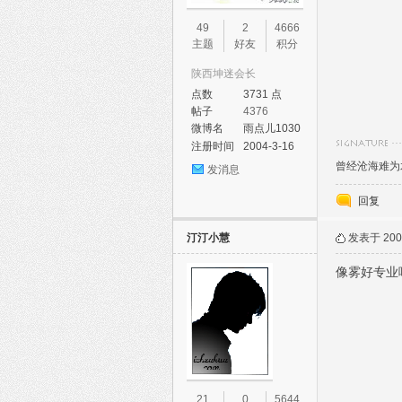
49
2
4666
主题
好友
积分
陕西坤迷会长
点数
3731 点
帖子
4376
微博名
雨点儿1030
注册时间
2004-3-16
曾经沧海难为水，
发消息
回复
汀汀小慧
发表于 2005
像雾好专业
21
0
5644