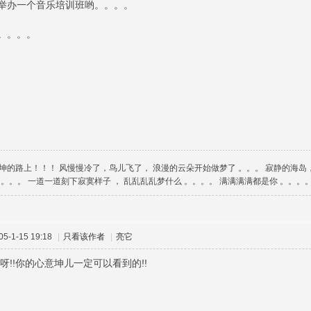
举办一个音乐培训班哟。。。。
。。。。
坤的路上！！！ 风慢慢冷了，鸟儿飞了， 浪漫的云朵开始做梦了 。。。 寂静的海岛
。。。。 一道一道刻下寂寞样子 ， 乱乱乱乱梦什么 。。。。 满满满满都是你 。。。
-1-15 19:18
|
只看该作者
|
亮它
呀!!你的心意坤儿一定可以看到的!!