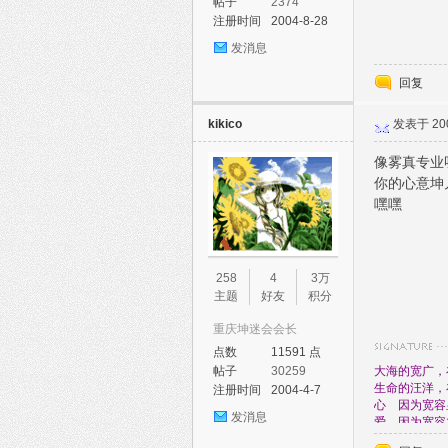
帖子
2374
注册时间
2004-8-28
发消息
回复
kikico
发表于 2005
像雾真专业
你的心意坤
嘿嘿
258
4
3万
主题
好友
积分
重庆坤迷会会长
点数
11591 点
大海的宽广，
帖子
30259
生命的汪洋，
注册时间
2004-4-7
心 因为宽容
发消息
爱 因为宽容