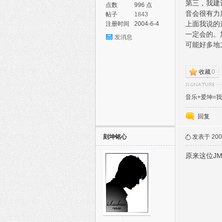
第三，我建
点数
996 点
音会很有力
帖子
1843
上面我说的
注册时间
2004-6-4
一定会的。
发消息
可能好多地
论
收藏
0
音乐+爱坤=我
回复
刻坤铭心
发表于 2005
原来这位J
坛