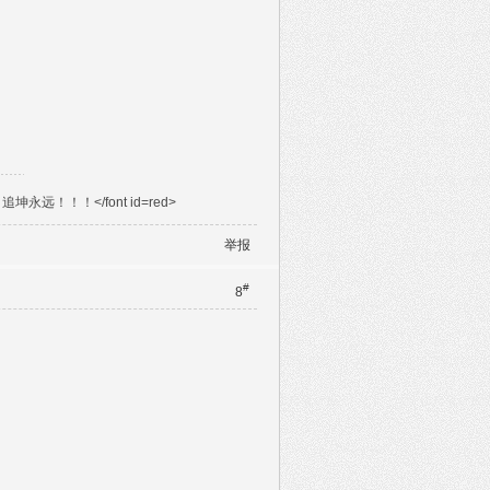
远！！！</font id=red>
举报
#
8