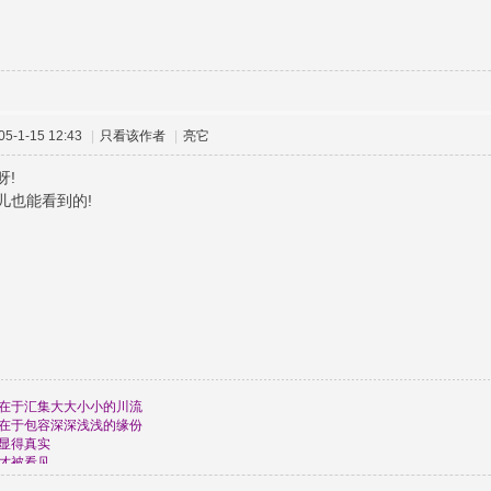
-1-15 12:43
|
只看该作者
|
亮它
呀!
儿也能看到的!
在于汇集大大小小的川流
在于包容深深浅浅的缘份
显得真实
才被看见