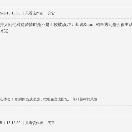
-1-15 13:33
|
只看该作者
|
亮它
持人问他对待爱情时是不是比较被动,坤儿却说&quot;如果遇到是会很主动的~
肯定.
 vie.用心体会！ 把瞬间当成永远，把现在当成回忆。 落叶是树的风险~~~~
-1-15 18:39
|
只看该作者
|
亮它