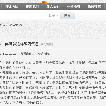
坤迷考级
捐助我们
加入我们
积分商城
高级搜索
帖子
搜索
可以这样练习气息
儿，你可以这样练习气息
[复制链接]
-1-15 12:29
|
只看该作者
|
倒序浏览
在中歌榜的采访中说你每天早上都会弹琴练声，感到很震撼。你真的很不
有再正而八经的练过。
的气息很重要，没错。你说的太对了。我这学期也是重点跟老师解决气息
气息比起从前已经有了很大的改变，所以我想把我的好方法推荐给你，说
你觉得在唱歌的时候觉得气息很浮，也就是说你感觉你的气息是在胸口这
会放到你的腰部，自然而然的就深了。而且在叹气的时候最好全吸全放，
议你在练声的时候采取“倒吸气”的方法，这样做的目的是为了让嗓子完全
时你要把气息放在腰上，就是皮带或者说也可以把气息放在胃口这里，我
的流动，不会有太沉重的感觉。