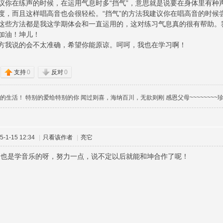
议你在练声的时候，在运用气息时多“挡气”，意思就是说要在身体里有种
度，而且这样唱高音也会很轻松。“挡气”的方法我建议你在唱高音的时候
这些方法都是我这学期体会和一直运用的，这对练习气息真的很有帮助。
加油！坤儿！
方我说的会不太准确，希望你能原谅。呵呵，我也在学习啊！
支持
0
反对
0
的生活！ 特别的爱给特别的你 闻过则喜，海纳百川，无欲则刚 感恩父母~~~~~~~~珍惜现
-1-15 12:34
|
只看该作者
|
亮它
M也是学音乐的呀，努力一点，说不定以后就能和坤合作了呢！