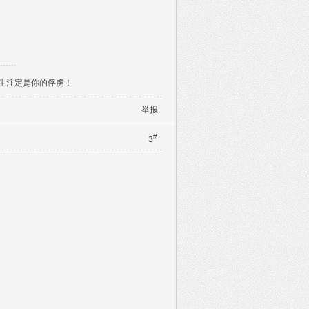
今生注定是你的俘虏！
举报
#
3