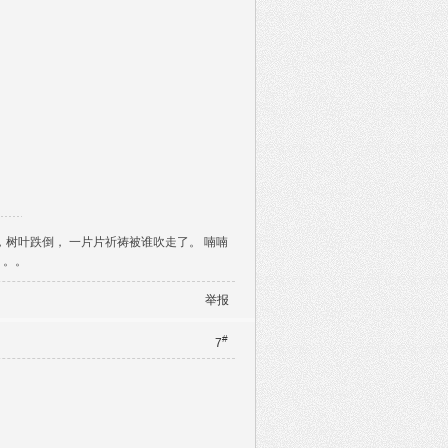
，树叶跌倒， 一片片祈祷被谁吹走了。 喃喃
。。。
举报
#
7