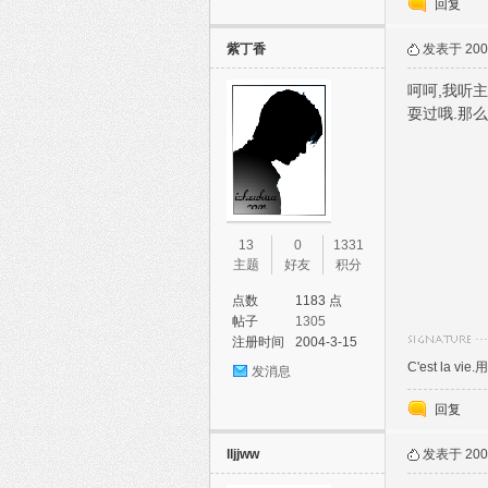
回复
紫丁香
发表于 2005
呵呵,我听主
耍过哦.那么
13
0
1331
主题
好友
积分
点数
1183 点
帖子
1305
注册时间
2004-3-15
C'est la
发消息
回复
lljjww
发表于 2005