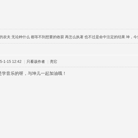
的农夫 无论种什么 都等不到想要的收获 再怎么执著 也不过是命中注定的结果 坤，
-1-15 12:42
|
只看该作者
|
亮它
是学音乐的呀，与坤儿一起加油哦！