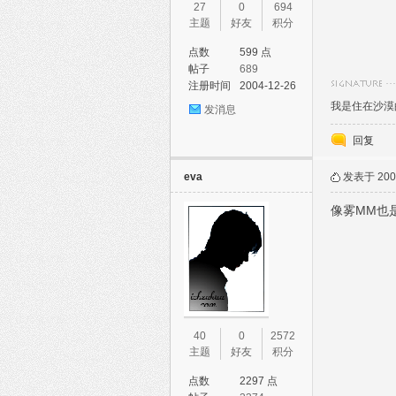
27
0
694
主题
好友
积分
点数
599 点
帖子
689
注册时间
2004-12-26
我是住在沙漠
发消息
回复
eva
发表于 2005
像雾MM也
40
0
2572
主题
好友
积分
点数
2297 点