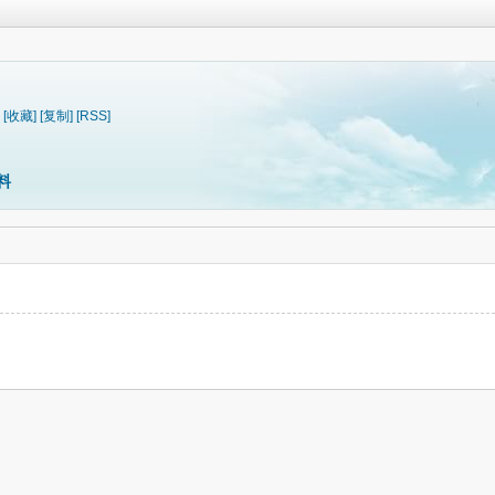
[收藏]
[复制]
[RSS]
料