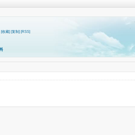
[收藏]
[复制]
[RSS]
料