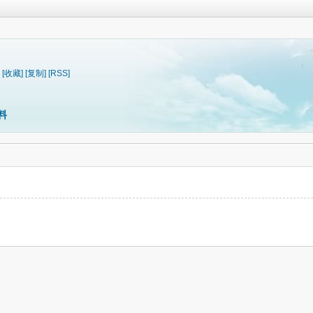
[收藏]
[复制]
[RSS]
料