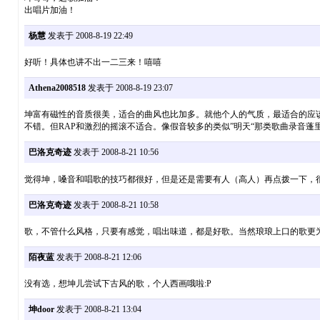
出唱片加油！
杨慧
发表于 2008-8-19 22:49
好听！具体也讲不出一二三来！嘻嘻
Athena2008518
发表于 2008-8-19 23:07
坤富有磁性的音质很美，适合的曲风也比加多。就他个人的气质，最适合的应该是抒
不错。但RAP和激烈的摇滚不适合。像假音较多的类似”明天“那类歌曲录音蓬里专辑
巴洛克奇迹
发表于 2008-8-21 10:56
觉得坤，嗓音和唱歌的技巧都很好，但是还是需要有人（高人）再点拨一下，很
巴洛克奇迹
发表于 2008-8-21 10:58
歌，不管什么风格，只要有感觉，唱出味道，都是好歌。当然琅琅上口的歌更为被大
陌夜蓝
发表于 2008-8-21 12:06
没有选，想坤儿尝试下古风的歌，个人西画哦啦:P
坤door
发表于 2008-8-21 13:04