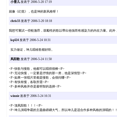
小雪儿
发表于 2006-5-20 17:19
就像《幻觉》，也是坤的新风格呀！
chris33
发表于 2006-5-20 18:18
我想可嘗試一些較激昂，鼓勵性的歌以帶出他強而有感染力的內在力量。此外
kq424
发表于 2006-5-24 10:31
实力做证，坤儿唱啥歌都好听。
凤阳歌
发表于 2006-5-24 11:50
<P>快歌与慢歌，他都可以唱得很棒</P>
<P>无论快慢，一定要是抒情的那一类，他是深情型</P>
<P>如果一张唱片里都是慢歌，会很闷哪</P>
<P>有快有慢，各取所需</P>
<P>多种风格并存是最明智的选择</P>
winnie
发表于 2006-5-24 16:31
<P>顶凤阳歌！！！</P>
<P>坤儿演唱争霸的主题曲磅礴大气，所以坤儿是适合作多种风格的演唱的！！！