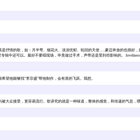
情的歌，如：月半弯、烟花火、淡淡忧郁、轮回的天使......豪迈奔放的也很好，如"
中还可以。最好不要唱现场，毕竟做过手术，声带还是受到些影响的。:loveliness
希望他能够找“李宗盛”帮他制作，会有质的飞跃。我想。
众接受，更容易流行。歌讲究的就是一种味道，整体的感觉，和传递的气息，嘿嘿。:lov