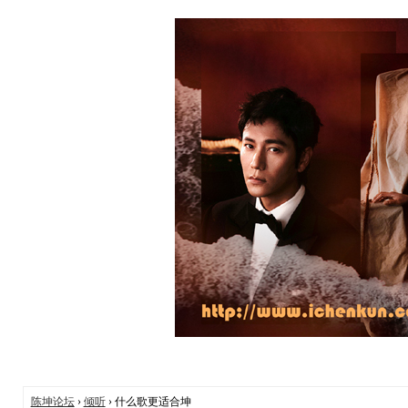
陈坤论坛
›
倾听
› 什么歌更适合坤