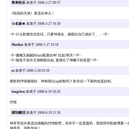
简单快乐
发表于 2006-5-27 00:37
《轮回的天使》更适合坤儿！
☆名扬★
发表于 2006-5-27 16:38
<P>什么歌都尝试尝试，只要坤喜欢，能唱出自己就好了。。</P>
Marilyn
发表于 2006-5-27 19:18
<P>慵懶又細膩的Jazz風適合坤! 比如:明天!</P>
<P>隨意不造作又很輕鬆自如, 發揮出了坤嗓子的音質!</P>
ee
发表于 2006-5-28 02:56
慢歌和抒情都很好。坤有唱过rap的歌吗？多尝试一下新的也是好的。
fangchen
发表于 2008-8-19 18:29
抒情
琥珀镶泪
发表于 2008-8-19 21:50
坤哥哥也许更适合细腻的抒情歌吧，但并不一定是慢的，我觉得对歌曲博爱一
坤哥哥，选歌加油！