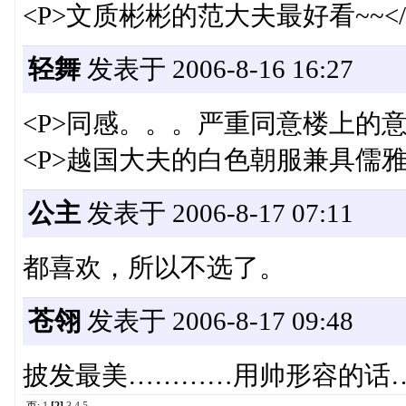
<P>文质彬彬的范大夫最好看~~</
轻舞
发表于 2006-8-16 16:27
<P>同感。。。严重同意楼上的意见
<P>越国大夫的白色朝服兼具儒雅
公主
发表于 2006-8-17 07:11
都喜欢，所以不选了。
苍翎
发表于 2006-8-17 09:48
披发最美…………用帅形容的话
页:
1
[2]
3
4
5