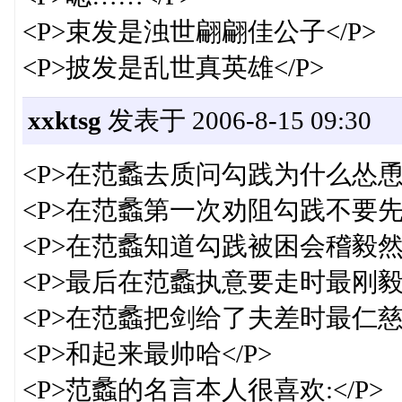
<P>束发是浊世翩翩佳公子</P>
<P>披发是乱世真英雄</P>
xxktsg
发表于 2006-8-15 09:30
<P>在范蠡去质问勾践为什么怂恿
<P>在范蠡第一次劝阻勾践不要先
<P>在范蠡知道勾践被困会稽毅然
<P>最后在范蠡执意要走时最刚毅<
<P>在范蠡把剑给了夫差时最仁慈<
<P>和起来最帅哈</P>
<P>范蠡的名言本人很喜欢:</P>