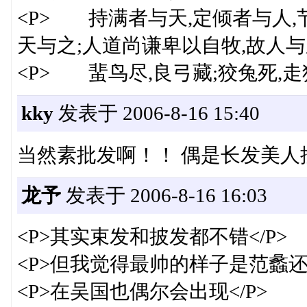
<P> 持满者与天,定倾者与人,节
天与之;人道尚谦卑以自牧,故人与之
<P> 蜚鸟尽,良弓藏;狡兔死,走狗
kky
发表于 2006-8-16 15:40
当然素批发啊！！ 偶是长发美人
龙予
发表于 2006-8-16 16:03
<P>其实束发和披发都不错</P>
<P>但我觉得最帅的样子是范蠡还
<P>在吴国也偶尔会出现</P>