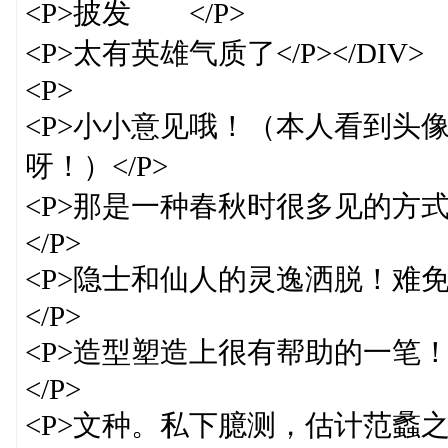
<P>披发 </P>
<P>太有英雄气质了</P></DIV>
<P>
<P>小小意见哦！（本人看到头
呀！）</P>
<P>那是一种春秋时很多见的方
</P>
<P>隐士和仙人的灵逸洒脱！难
</P>
<P>造型塑造上很有帮助的一笔
</P>
<P>文种。私下臆测，估计范蠡之