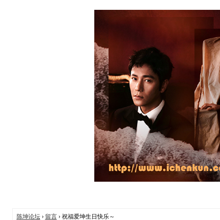
陈坤论坛
›
留言
› 祝福爱坤生日快乐～