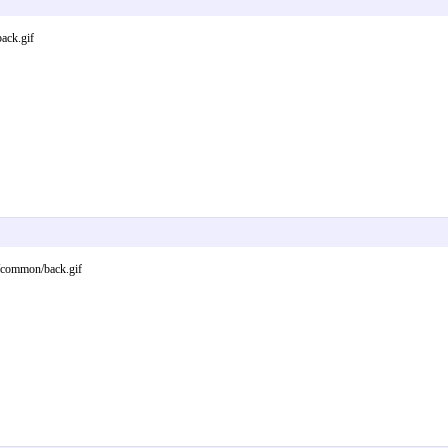
ck.gif
ommon/back.gif