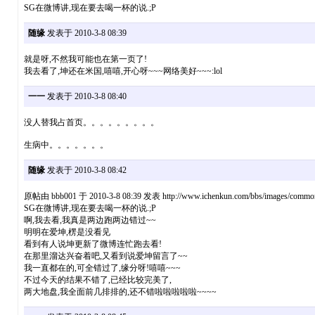
SG在微博讲,现在要去喝一杯的说.;P
随缘
发表于 2010-3-8 08:39
就是呀,不然我可能也在第一页了!
我去看了,坤还在米国,嘻嘻,开心呀~~~网络美好~~~:lol
一一
发表于 2010-3-8 08:40
没人替我占首页。。。。。。。。。
生病中。。。。。。。
随缘
发表于 2010-3-8 08:42
原帖由 bbb001 于 2010-3-8 08:39 发表 http://www.ichenkun.com/bbs/images/common
SG在微博讲,现在要去喝一杯的说.;P
啊,我去看,我真是两边跑两边错过~~
明明在爱坤,楞是没看见
看到有人说坤更新了微博连忙跑去看!
在那里溜达兴奋着吧,又看到说爱坤留言了~~
我一直都在的,可全错过了,缘分呀!嘻嘻~~~
不过今天的结果不错了,已经比较完美了,
两大地盘,我全面前几排排的,还不错啦啦啦啦啦~~~~