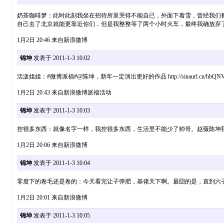
奶茶咖啡梦：此时此刻我坐在招待所里哭得不能自已，外面下着雪，曾经我们
自己去了北京就能更靠近你们，但是我整整等了两个小时火车，最终我确放弃
1月2日 20:46 来自新浪微博
锦坤
发表于 2011-1-3 10:02
活泼姐姐：#微博派福#@陈坤，新年一定演出更好的作品 http://sinaurl.cn/hbQN
1月2日 20:43 来自新浪微博派福活动
锦坤
发表于 2011-1-3 10:03
控很多东西：就像名字一样，我控很多东西，生活里不能少了帅哥。赵薇陈坤我
1月2日 20:06 来自新浪微博
锦坤
发表于 2011-1-3 10:04
零度下的卷毛还是卷的：今天看完让子弹肥，基佬天下啊。最囧的是，直到六
1月2日 20:01 来自新浪微博
锦坤
发表于 2011-1-3 10:05