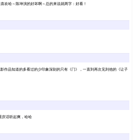
很喜欢哈～陈坤演的好坏啊～总的来说就两字：好看！
看过，电影作品知道的多看过的少印象深刻的只有《门》，一直到再次见到他的《让子
重庆话听起爽，哈哈