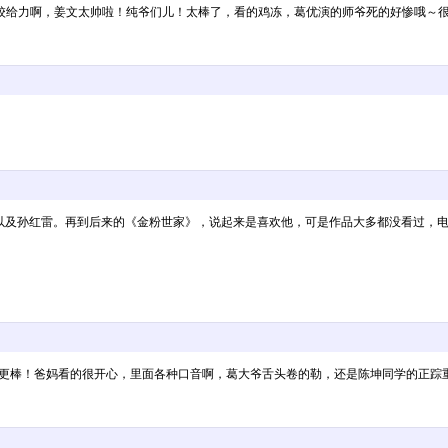
学校给力啊，姜文太帅啦！纯爷们儿！太棒了，看的鸡冻，葛优演的师爷死的好惨哦～
的陈坤和周迅，以及孙红雷。再到后来的《金粉世家》，说起来是喜欢他，可是作品大多都没
话更棒！爸妈看的很开心，里面各种口音啊，葛大爷舌头卷的勒，还是陈坤同学的正踪