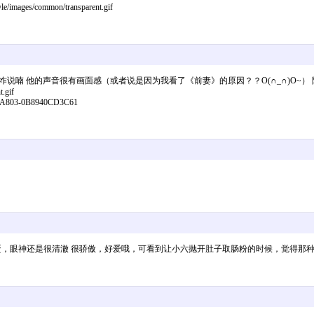
/images/common/transparent.gif
咋说喃 他的声音很有画面感（或者说是因为我看了《前妻》的原因？？O(∩_∩)O~） 陈
t.gif
2-A803-0B8940CD3C61
坏蛋，眼神还是很清澈 很骄傲，好爱哦，可看到让小六抛开肚子取肠粉的时候，觉得那