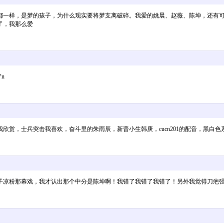
都一样，是梦的孩子，为什么现实要将梦支离破碎。我爱的姚晨、赵薇、陈坤，还有
了，我那么爱
Vn
欣赏，士兵突击我喜欢，奋斗里的朱雨辰，新晋小生韩庚，cucn201的配音，黑白
子凉粉那幕戏，我才认出那个中分是陈坤啊！我错了我错了我错了！另外我觉得刀疤