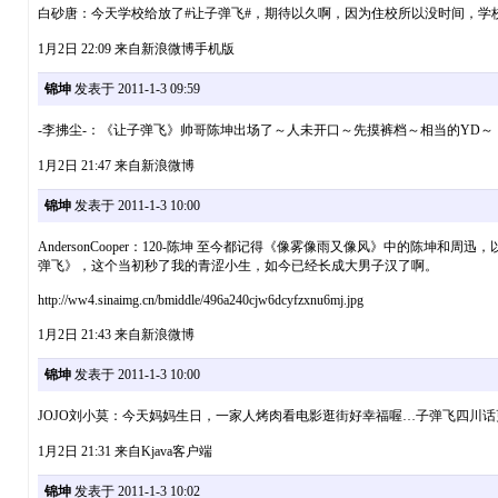
白砂唐：今天学校给放了#让子弹飞#，期待以久啊，因为住校所以没时间，
1月2日 22:09 来自新浪微博手机版
锦坤
发表于 2011-1-3 09:59
-李拂尘-：《让子弹飞》帅哥陈坤出场了～人未开口～先摸裤档～相当的YD～
1月2日 21:47 来自新浪微博
锦坤
发表于 2011-1-3 10:00
AndersonCooper：120-陈坤 至今都记得《像雾像雨又像风》中
弹飞》，这个当初秒了我的青涩小生，如今已经长成大男子汉了啊。
http://ww4.sinaimg.cn/bmiddle/496a240cjw6dcyfzxnu6mj.jpg
1月2日 21:43 来自新浪微博
锦坤
发表于 2011-1-3 10:00
JOJO刘小莫：今天妈妈生日，一家人烤肉看电影逛街好幸福喔…子弹飞四川
1月2日 21:31 来自Kjava客户端
锦坤
发表于 2011-1-3 10:02