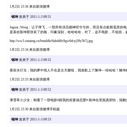
1月2日 23:36 来自新浪微博
锦坤
发表于 2011-1-3 09:51
Jaguar_Wong：让子弹飞，一部所有演员都神经兮兮的，而且有点歇斯
是喜欢陈坤那张呆了的脸，印象深刻，哈哈哈哈，对了，这不电影，不低俗，
http://ww3.sinaimg.cn/bmiddle/6abdd6c9gw6dcyj39y5b7j.jpg
1月2日 23:34 来自新浪微博
锦坤
发表于 2011-1-3 09:52
慕容水叮当：我的夢中情人不在是古天樂啦，我喜歡上了陳坤~~哇哈哈！陳坤
1月2日 23:33 来自新浪微博
锦坤
发表于 2011-1-3 09:52
薄雪草小少女：刚看了一部电影#跟我的前妻谈恋爱# 陈坤在里面真胆怯，陆
1月2日 23:30 来自新浪微博手机版
锦坤
发表于 2011-1-3 09:53