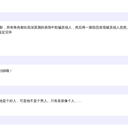
底里的电影，所有角色都在高深莫测的表情中欺骗其他人，然后再一脸惊恐发现被其他人
鉴定完毕
好帥哦！
毅他是个好人，可是他不是个男人。只有袁泉像个人……