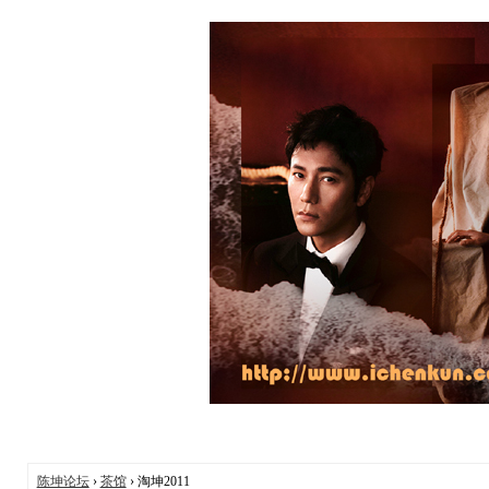
陈坤论坛
›
茶馆
› 淘坤2011