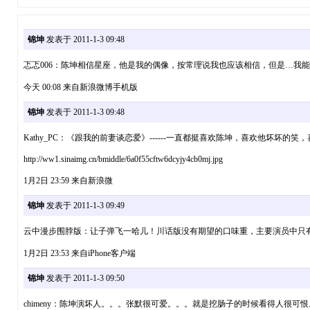
锦坤
发表于 2011-1-3 09:48
忑忑006：陈坤相信星座，他是我的偶像，按常理说我也应该相信，但是…我
今天 00:08 来自新浪微博手机版
锦坤
发表于 2011-1-3 09:48
Kathy_PC：《跟我的前妻谈恋爱》------一直都挺喜欢陈坤，喜欢他坏
http://ww1.sinaimg.cn/bmiddle/6a0f55cftw6dcyjy4cb0mj.jpg
1月2日 23:59 来自新浪微
锦坤
发表于 2011-1-3 09:49
云中漫步围脖版：让子弹飞一哈儿！川话版没有期望的口味重，主要演员中只
1月2日 23:53 来自iPhone客户端
锦坤
发表于 2011-1-3 09:50
chimeny：陈坤演坏人。。。张默很可爱。。。就是挖肠子的时候看得人很