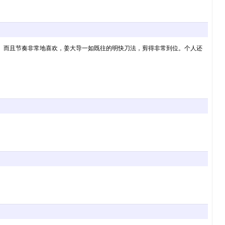
忽悠。而且节奏非常地喜欢，姜大导一如既往的明快刀法，剪得非常到位。个人还