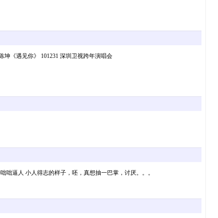
坤《遇见你》 101231 深圳卫视跨年演唱会
种咄咄逼人 小人得志的样子，呸，真想抽一巴掌，讨厌。。。