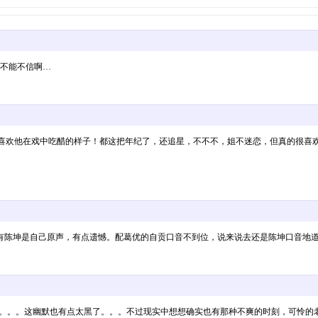
能不能不信啊…
坏的笑，喜欢他在戏中吃醋的样子！都这把年纪了，还追星，不不不，姐不迷恋，但真的很喜
有陈坤是自己原声，有点遗憾。配葛优的自贡口音不到位，说来说去还是陈坤口音地
可恨。。。这幽默也有点太黑了。。。不过现实中想想确实也有那种不爽的时刻，可怜的