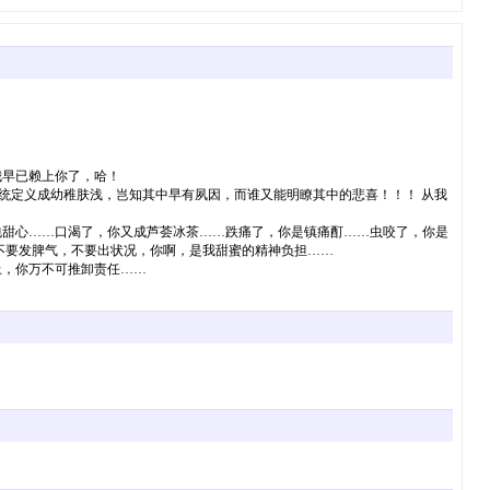
我早已赖上你了，哈！
笼统定义成幼稚肤浅，岂知其中早有夙因，而谁又能明瞭其中的悲喜！！！ 从我
包甜心……口渴了，你又成芦荟冰茶……跌痛了，你是镇痛酊……虫咬了，你是
不要发脾气，不要出状况，你啊，是我甜蜜的精神负担……
上，你万不可推卸责任……