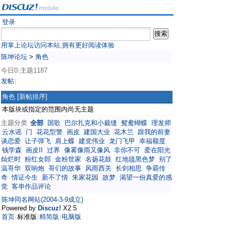
登录
用掌上论坛访问本站,拥有更好阅读体验
陈坤论坛
>
角色
今日0
主题1187
|
发帖
|
角色
[新帖排序]
本版块或指定的范围内尚无主题
主题分类
全部
国歌
巴尔扎克和小裁缝
鸳鸯蝴蝶
理发师
云水谣
门
花花型警
画皮
建国大业
花木兰
跟我的前妻
谈恋爱
让子弹飞
肩上蝶
建党伟业
龙门飞甲
幸福额度
钱学森
画皮II
过界
像雾像雨又像风
非你不可
爱在阳光
灿烂时
粉红女郎
金粉世家
名扬花鼓
红地毯黑色梦
别了
温哥华
双响炮
哥们的故事
风雨西关
长剑相思
争霸传
奇
情证今生
新不了情
朱家花园
故梦
渴望一份真爱的感
觉
客串作品评论
陈坤同名网站(2004-3-9成立)
Powered by
Discuz!
X2.5
首页
标准版
精简版
电脑版
|
|
|