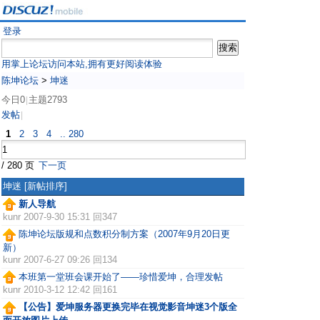
登录
用掌上论坛访问本站,拥有更好阅读体验
陈坤论坛
>
坤迷
今日0
主题2793
|
发帖
|
1
2
3
4
.. 280
/ 280 页
下一页
坤迷
[新帖排序]
新人导航
kunr
2007-9-30 15:31 回347
陈坤论坛版规和点数积分制方案（2007年9月20日更
新）
kunr
2007-6-27 09:26 回134
本班第一堂班会课开始了——珍惜爱坤，合理发帖
kunr
2010-3-12 12:42 回161
【公告】爱坤服务器更换完毕在视觉影音坤迷3个版全