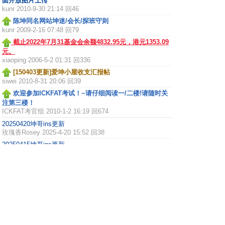
面开放图片上传
kunr
2010-9-30 21:14 回46
陈坤同名网站坤迷/会长/探班守则
kunr
2009-2-16 07:48 回79
截止2022年7月31基金会余额4832.95元，港元1353.09
元。
xiaoping
2006-5-2 01:31 回336
[150403更新]爱坤小屋收支汇报帖
siwei
2010-8-31 20:06 回39
欢迎参加ICKFAT考试！~请仔细阅读一/二楼!请随时关
注第三楼！
ICKFAT考官组
2010-1-2 16:19 回674
20250420坤哥ins更新
玫瑰香Rosey
2025-4-20 15:52 回38
20250415坤哥ins更新
玫瑰香Rosey
2025-4-18 01:01 回4
1
2
3
4
.. 280
/ 280 页
下一页
主题分类
全部
新人报到
北京
上海
天津
重庆
广东
四
川
江苏
湖北
浙江
江西
福建
山东
辽宁
吉林
黑龙江
河北
河南
陕西
云南
安徽
广西
香港
北美
欧洲