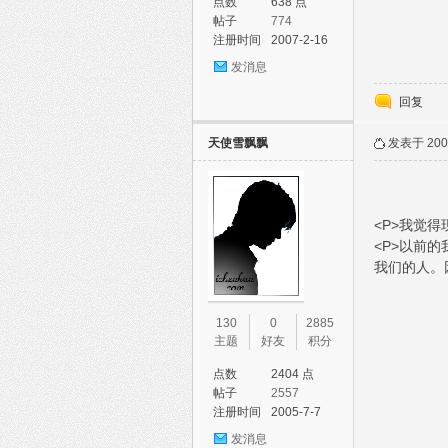
点数
638 点
帖子
774
注册时间
2007-2-16
发消息
回复
天使雪飘飘
发表于 2007
<P>我觉得
<P>以前
我们的人。
130
0
2885
主题
好友
积分
点数
2404 点
帖子
2557
注册时间
2005-7-7
发消息