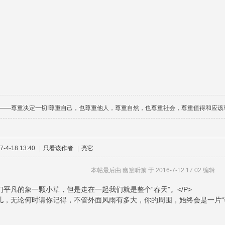
——尊重决定一切!尊重自己，也尊重他人，尊重自然，也尊重社会，尊重值得和应该
-4-18 13:40
|
只看该作者
|
亮它
本帖最后由 幽篁听箫 于 2016-7-12 17:02 编辑
们平凡的象一颗小草，但是走在一起我们就是整个“春天”。</P>
坤儿，无论何时请你记得，不管外面风雨有多大，你的周围，始终会是一片“春天