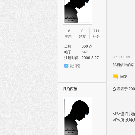
16
0
711
主题
好友
积分
点数
660 点
帖子
547
注册时间
2006-3-27
我相信坤的话
发消息
回复
月泊西湄
发表于 2007
<P>也许我
<P>所以