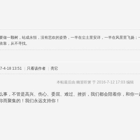
要做一颗树，站成永恒，没有悲欢的姿势，一半在尘土里安详，一半在风景里飞扬；
依靠，从不寻找。
-4-18 13:51
|
只看该作者
|
亮它
本帖最后由 幽篁听箫 于 2016-7-12 17:03 编辑
么事，不管是高兴、伤心、委屈、难过、挫折，我们都会陪着你，和你一
你而聚集的！我们永远支持你！