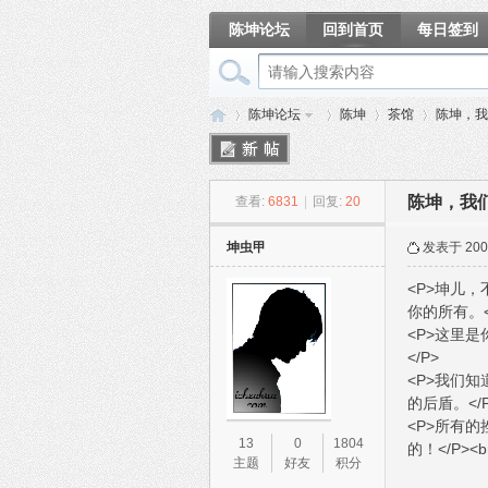
陈坤论坛
回到首页
每日签到
相册
陈坤论坛
陈坤
茶馆
陈坤，我
陈坤，我
查看:
6831
|
回复:
20
陈
»
›
›
›
坤虫甲
发表于 2007
<P>坤儿
你的所有。<
<P>这里
</P>
<P>我们
的后盾。</
<P>所有
坤
13
0
1804
的！</P><b
主题
好友
积分