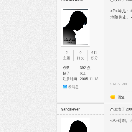
<P>坤儿
地陪你走。<
2
0
611
主题
好友
积分
点数
392 点
帖子
611
注册时间
2005-11-18
发消息
回复
yangziever
发表于 2007
<P>对啊