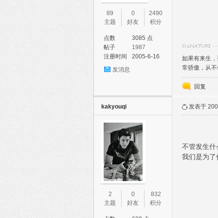
89
0
2490
主题
好友
积分
点数
3085 点
帖子
1987
注册时间
2005-6-16
如果有来生，
常骄傲，从不
发消息
回复
kakyouqi
发表于 2007
不管发生什
我们是为了
2
0
832
主题
好友
积分