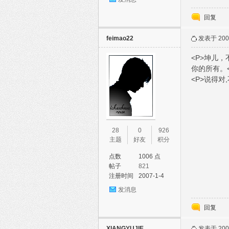
回复
feimao22
发表于 2007
<P>坤儿
你的所有。<
<P>说得对
28
0
926
主题
好友
积分
点数
1006 点
帖子
821
注册时间
2007-1-4
发消息
回复
XIANGYUJIE
发表于 2007