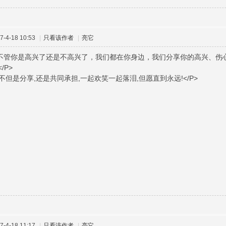
-4-18 10:53
|
只看该作者
|
亮它
，不管你是高兴了还是不高兴了，我们都在你身边，我们分享你的高兴、伤心、
/P>
,不但是分享,还是共同承担,一起欢笑一起落泪,但愿直到永远!</P>
-4-18 11:17
|
只看该作者
|
亮它