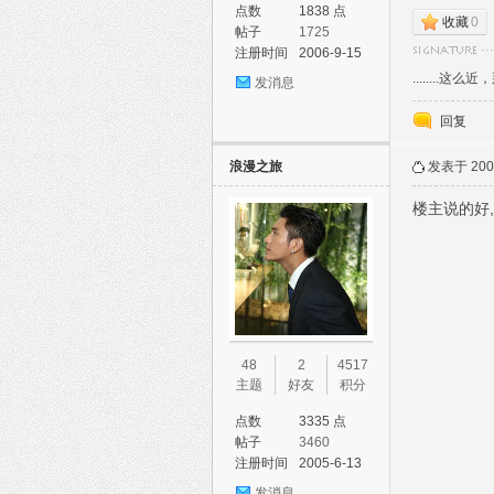
点数
1838 点
收藏
0
帖子
1725
注册时间
2006-9-15
........这么近，那么
发消息
回复
论
浪漫之旅
发表于 2007
楼主说的好,
48
2
4517
坛
主题
好友
积分
点数
3335 点
帖子
3460
注册时间
2005-6-13
发消息