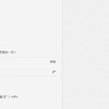
尊重的一切！
举报
#
6
”！</P>