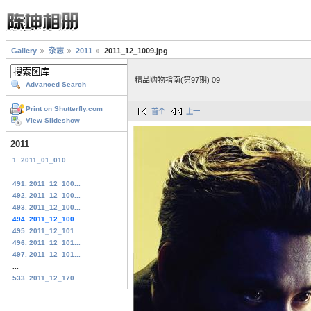
Gallery
杂志
2011
2011_12_1009.jpg
精品购物指南(第97期) 09
Advanced Search
Print on Shutterfly.com
首个
上一
View Slideshow
2011
1. 2011_01_010...
...
491. 2011_12_100...
492. 2011_12_100...
493. 2011_12_100...
494. 2011_12_100...
495. 2011_12_101...
496. 2011_12_101...
497. 2011_12_101...
...
533. 2011_12_170...