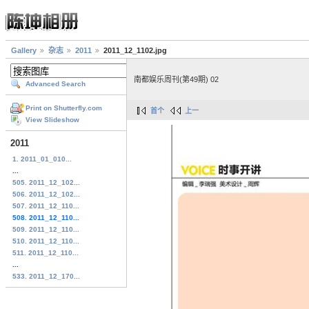
Gallery
杂志
2011
2011_12_1102.jpg
南都娱乐周刊(第49期) 02
Advanced Search
Print on Shutterfly.com
首个
上一
View Slideshow
2011
1. 2011_01_010...
...
505. 2011_12_102...
506. 2011_12_102...
507. 2011_12_110...
508. 2011_12_110...
509. 2011_12_110...
510. 2011_12_110...
511. 2011_12_110...
...
533. 2011_12_170...