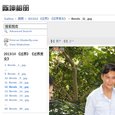
Gallery
剧照
2013/14 《过界》《过界男女》
Bends _11_.jpg
Advanced Search
Print on Shutterfly.com
首个
上一
View Slideshow
2013/14 《过界》《过界男
女》
1. Bends _1_.jpg
...
9. Bends _8_.jpg
10. Bends _9_.jpg
11. Bends _10_.jpg
12. Bends _11_.jpg
13. Bends _12_.jpg
14. Bends _13_.jpg
15. Bends _14_.jpg
...
89. Bends _90_.jpg