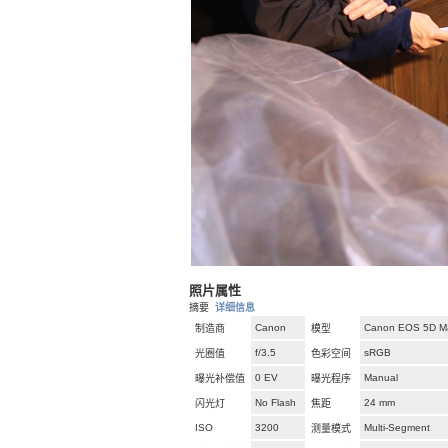
照片属性
摘要
详细信息
Canon
Canon EOS 5D Mar
制造商
模型
f/3.5
sRGB
光圈值
色彩空间
0 EV
Manual
曝光补偿值
曝光程序
No Flash
24 mm
闪光灯
焦距
ISO
3200
Multi-Segment
测量模式