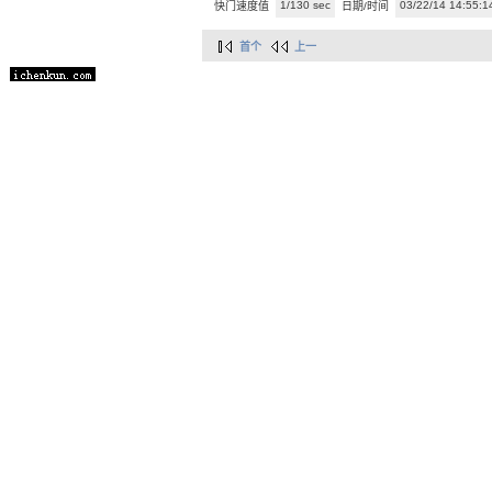
1/130 sec
03/22/14 14:55:1
快门速度值
日期/时间
首个
上一