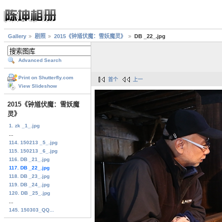
Gallery
剧照
2015《钟馗伏魔：雪妖魔灵》
DB _22_.jpg
Advanced Search
Print on Shutterfly.com
首个
上一
View Slideshow
2015《钟馗伏魔：雪妖魔
灵》
1. zk _1_.jpg
...
114. 150213 _5_.jpg
115. 150213 _6_.jpg
116. DB _21_.jpg
117. DB _22_.jpg
118. DB _23_.jpg
119. DB _24_.jpg
120. DB _25_.jpg
...
145. 150303_QQ...