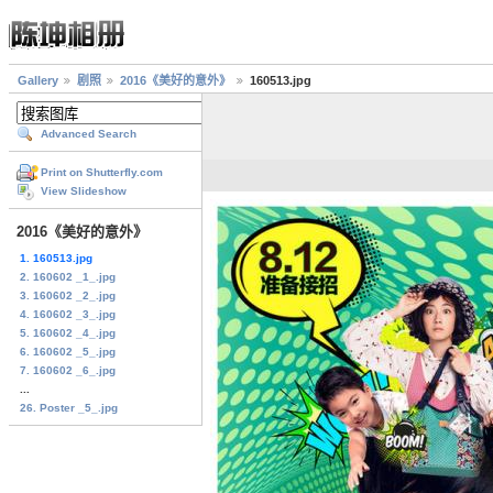
Gallery
剧照
2016《美好的意外》
160513.jpg
Advanced Search
Print on Shutterfly.com
View Slideshow
2016《美好的意外》
1. 160513.jpg
2. 160602 _1_.jpg
3. 160602 _2_.jpg
4. 160602 _3_.jpg
5. 160602 _4_.jpg
6. 160602 _5_.jpg
7. 160602 _6_.jpg
...
26. Poster _5_.jpg