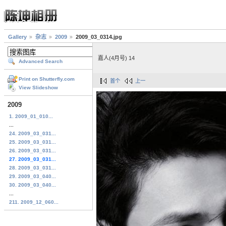
Gallery
杂志
2009
2009_03_0314.jpg
嘉人(4月号) 14
Advanced Search
Print on Shutterfly.com
首个
上一
View Slideshow
2009
1. 2009_01_010...
...
24. 2009_03_031...
25. 2009_03_031...
26. 2009_03_031...
27. 2009_03_031...
28. 2009_03_031...
29. 2009_03_040...
30. 2009_03_040...
...
211. 2009_12_060...