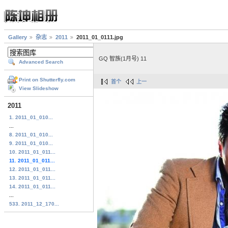
Gallery
杂志
2011
2011_01_0111.jpg
GQ 智族(1月号) 11
Advanced Search
Print on Shutterfly.com
首个
上一
View Slideshow
2011
1. 2011_01_010...
...
8. 2011_01_010...
9. 2011_01_010...
10. 2011_01_011...
11. 2011_01_011...
12. 2011_01_011...
13. 2011_01_011...
14. 2011_01_011...
...
533. 2011_12_170...