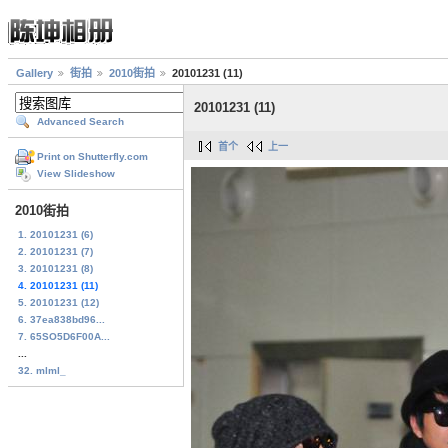
Gallery
街拍
2010街拍
20101231 (11)
20101231 (11)
Advanced Search
首个
上一
Print on Shutterfly.com
View Slideshow
2010街拍
1. 20101231 (6)
2. 20101231 (7)
3. 20101231 (8)
4. 20101231 (11)
5. 20101231 (12)
6. 37ea838bd96...
7. 65SO5D6F00A...
...
32. mlml_