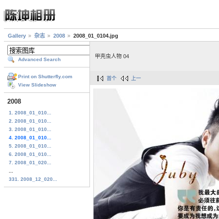
Gallery
杂志
2008
2008_01_0104.jpg
甲壳虫人物 04
Advanced Search
Print on Shutterfly.com
首个
上一
View Slideshow
2008
1. 2008_01_010...
2. 2008_01_010...
3. 2008_01_010...
4. 2008_01_010...
5. 2008_01_010...
6. 2008_01_010...
7. 2008_01_020...
...
331. 2008_12_020...