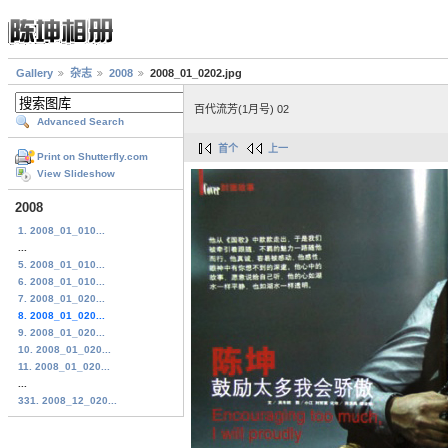
Gallery
杂志
2008
2008_01_0202.jpg
百代流芳(1月号) 02
Advanced Search
首个
上一
Print on Shutterfly.com
View Slideshow
2008
1. 2008_01_010...
...
5. 2008_01_010...
6. 2008_01_010...
7. 2008_01_020...
8. 2008_01_020...
9. 2008_01_020...
10. 2008_01_020...
11. 2008_01_020...
...
331. 2008_12_020...