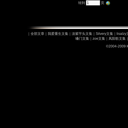
转到
页
｜
全部文章
｜
我爱重生文集
｜
淡紫芋头文集
｜
Silvery文集
｜
lisalz
嗓门文集
｜
zoe文集
｜
凤阳歌文集
©2004-2009 I