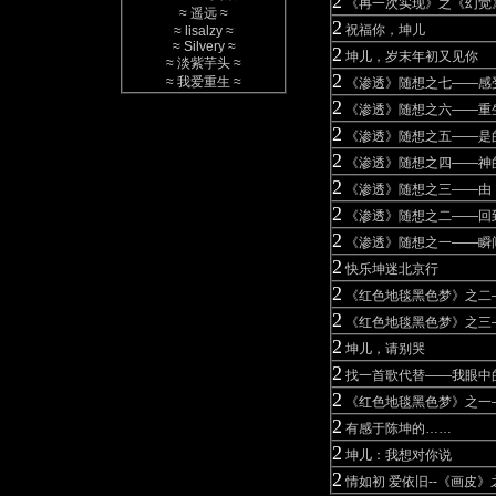
2
《再一次实现》之《幻觉
≈
遥远
≈
2
祝福你，坤儿
≈
lisalzy
≈
≈
Silvery
≈
2
坤儿，岁末年初又见你
≈
淡紫芋头
≈
2
≈
我爱重生
≈
《渗透》随想之七——感
2
《渗透》随想之六——重
2
《渗透》随想之五——是
2
《渗透》随想之四——神
2
《渗透》随想之三——由
2
《渗透》随想之二——回
2
《渗透》随想之一——瞬
2
快乐坤迷北京行
2
《红色地毯黑色梦》之二
2
《红色地毯黑色梦》之三
2
坤儿，请别哭
2
找一首歌代替——我眼中
2
《红色地毯黑色梦》之一
2
有感于陈坤的……
2
坤儿：我想对你说
2
情如初 爱依旧--《画皮》