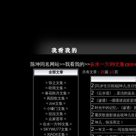
陈坤同名网站
>>
我看我的
>>
在水一方99文集
(
繁體
共有文章：
26
篇
1/1
页
全部文章
≈
弥之文集
≈
2
[31岁生日祝福]坤儿,生日快
≈
听雨文集
≈
2
≈
春花秋月文集
≈
《云水谣》，圣洁的远去..
≈
凤阳歌文集
≈
2
《渗透》--缓缓述说皆是
≈
zoe文集
≈
2
时光中的记忆--《渗透》
≈
小嗓门文集
≈
2
≈
拉拉文集
≈
重庆歌迷影迷会祝坤儿生
≈
众家荟萃
≈
2
坤儿，快乐而立！
≈
在水一方99文集
≈
2
≈
SKYWU77文集
≈
一年又一年----写在陈
≈
XIAO4文集
≈