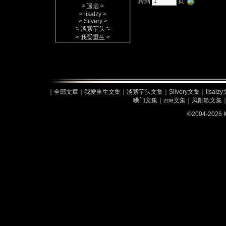
转到
页
≈
遥远
≈
≈
lisalzy
≈
≈
Silvery
≈
≈
淡紫芋头
≈
≈
我爱重生
≈
｜
全部文章
｜
我爱重生文集
｜
淡紫芋头文集
｜
Silvery文集
｜
lisalz
嗓门文集
｜
zoe文集
｜
凤阳歌文集
©2004-2026 I