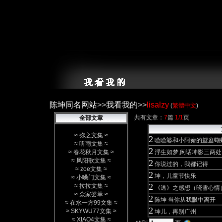
陈坤同名网站
>>
我看我的
>>
lisalzy
(
繁體中文
)
共有文章：
7
篇
1/1
页
全部文章
≈
弥之文集
≈
2
喳喳婆和小阿秦的鸳鸯蝴
≈
听雨文集
≈
2
≈
春花秋月文集
≈
浮生如梦,闲话坤影三两处
≈
凤阳歌文集
≈
2
你说过的，我都记得
≈
zoe文集
≈
2
坤，儿童节快乐
≈
小嗓门文集
≈
2
≈
拉拉文集
≈
《逃》之感想（晓雪心情
≈
众家荟萃
≈
2
陈坤 当你从我眼中离开
≈
在水一方99文集
≈
2
≈
SKYWU77文集
≈
坤儿，再别广州
≈
XIAO4文集
≈