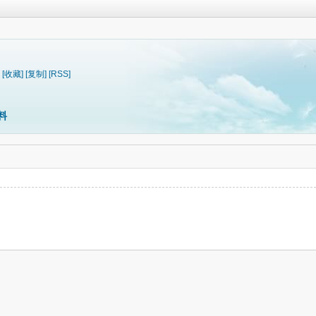
[收藏]
[复制]
[RSS]
料