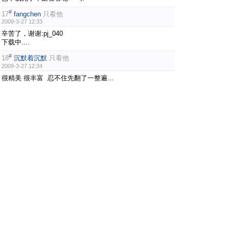
#
17
fangchen
只看他
2009-3-27 12:33
辛苦了，谢谢:pj_040
下载中....
#
18
沉默着沉默
只看他
2009-3-27 12:34
很精美 很丰富 忍不住先翻了一整遍...
谢谢所以制作人:pj_040
为什么目录页滴标题上滴网址是:
www.aichenkun.com
[
本帖最后由 沉默着沉默 于 2009-3-27 12:35 编辑
]
#
19
逆风飞扬
只看他
2009-3-27 12:38
看完了，不得不说：爱坤真是人才济济~~~~~:sms14
#
20
itsme
只看他
2009-3-27 12:40
杂志很精緻漂亮,非常喜欢,谢谢月亮、晴天和小坤虫!辛苦
了! :pj_040
[
本帖最后由 itsme 于 2009-3-27 12:42 编辑
]