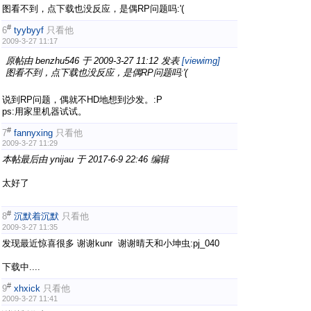
图看不到，点下载也没反应，是偶RP问题吗:'(
#
6
tyybyyf
只看他
2009-3-27 11:17
原帖由
benzhu546
于 2009-3-27 11:12 发表
[viewimg]
图看不到，点下载也没反应，是偶RP问题吗:'(
说到RP问题，偶就不HD地想到沙发。:P
ps:用家里机器试试。
#
7
fannyxing
只看他
2009-3-27 11:29
本帖最后由 ynijau 于 2017-6-9 22:46 编辑
太好了
#
8
沉默着沉默
只看他
2009-3-27 11:35
发现最近惊喜很多 谢谢kunr 谢谢晴天和小坤虫:pj_040
下载中....
#
9
xhxick
只看他
2009-3-27 11:41