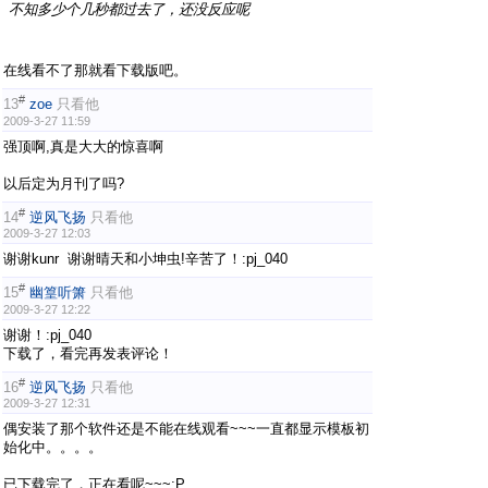
不知多少个几秒都过去了，还没反应呢
在线看不了那就看下载版吧。
#
13
zoe
只看他
2009-3-27 11:59
强顶啊,真是大大的惊喜啊
以后定为月刊了吗?
#
14
逆风飞扬
只看他
2009-3-27 12:03
谢谢kunr 谢谢晴天和小坤虫!辛苦了！:pj_040
#
15
幽篁听箫
只看他
2009-3-27 12:22
谢谢！:pj_040
下载了，看完再发表评论！
#
16
逆风飞扬
只看他
2009-3-27 12:31
偶安装了那个软件还是不能在线观看~~~一直都显示模板初
始化中。。。。
已下载完了，正在看呢~~~;P