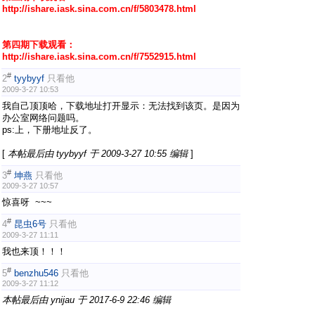
http://ishare.iask.sina.com.cn/f/5803478.html
第四期下载观看：
http://ishare.iask.sina.com.cn/f/7552915.html
#
2
tyybyyf
只看他
2009-3-27 10:53
我自己顶顶哈，下载地址打开显示：无法找到该页。是因为
办公室网络问题吗。
ps:上，下册地址反了。
[
本帖最后由 tyybyyf 于 2009-3-27 10:55 编辑
]
#
3
坤燕
只看他
2009-3-27 10:57
惊喜呀 ~~~
#
4
昆虫6号
只看他
2009-3-27 11:11
我也来顶！！！
#
5
benzhu546
只看他
2009-3-27 11:12
本帖最后由 ynijau 于 2017-6-9 22:46 编辑