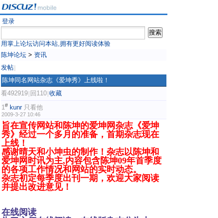
登录
用掌上论坛访问本站,拥有更好阅读体验
陈坤论坛
>
资讯
发帖
|
陈坤同名网站杂志《爱坤秀》上线啦！
看492919
回110
收藏
|
|
#
1
kunr
只看他
2009-3-27 10:46
旨在宣传网站和陈坤的爱坤网杂志《爱坤
秀》经过一个多月的准备，首期杂志现在
上线！
感谢晴天和小坤虫的制作！杂志以陈坤和
爱坤网时讯为主,内容包含陈坤09年首季度
的各项工作情况和网站的实时动态。
杂志初定每季度出刊一期，欢迎大家阅读
并提出改进意见！
在线阅读