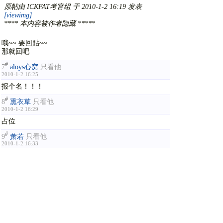
原帖由
ICKFAT考官组
于 2010-1-2 16:19 发表
[viewimg]
**** 本内容被作者隐藏 *****
哦~~ 要回貼~~
那就回吧
#
7
aloys心窝
只看他
2010-1-2 16:25
报个名！！！
#
8
熏衣草
只看他
2010-1-2 16:29
占位
#
9
萧若
只看他
2010-1-2 16:33
哈？:loveliness:
#
10
海蓝
只看他
2010-1-2 16:33
占占占
#
11
圣诗沉船
只看他
2010-1-2 16:36