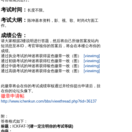
考试时间：
长度不限。
考试大纲：
陈坤基本资料，影、视、歌、时尚4方面工
作。
成绩公告：
请大家根据2楼说明进行答题，然后将自己所做答案发站内
短消息至本ID，考官审核你的答案后，将会在本楼公布你的
成绩。
通过执业考试的坤迷将获得蓝色徽章一枚（图）
[viewimg]
通过初级考试的坤迷将获得红色徽章一枚（图）
[viewimg]
通过中级考试的坤迷将获得银色徽章一枚（图）
[viewimg]
通过高级考试的坤迷将获得金色徽章一枚（图）
[viewimg]
此徽章将会在你的考试成绩审核通过并经你提出申请后，挂
在你的论坛头像下。
徽章申请帖
http://www.ichenkun.com/bbs/viewthread.php?tid=36137
附：
答卷格式如下：
标题：
ICKFAT-?
(请一定注明你的考试等级)
内容：