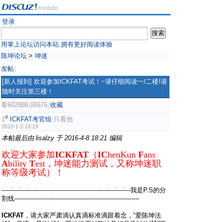
登录
用掌上论坛访问本站,拥有更好阅读体验
陈坤论坛
>
坤迷
发帖
|
[新人报到]
欢迎参加ICKFAT考试！~请仔细阅读一/二楼!请
随时关注第三楼！
看602886
回676
收藏
|
|
#
1
ICKFAT考官组
只看他
2010-1-2 16:19
本帖最后由 lisalzy 于 2016-4-8 18:21 编辑
欢迎大家参加
ICKFAT
（
IC
henKun
F
ans
A
bility
T
est，坤迷能力测试，又称坤迷职
称等级考试）！
-----------------------------------------------------------------我是P.S的分
割线---------------------------------------------------------------
ICKFAT
，请大家严肃滴认真滴标准滴跟着念，“爱陈坤法