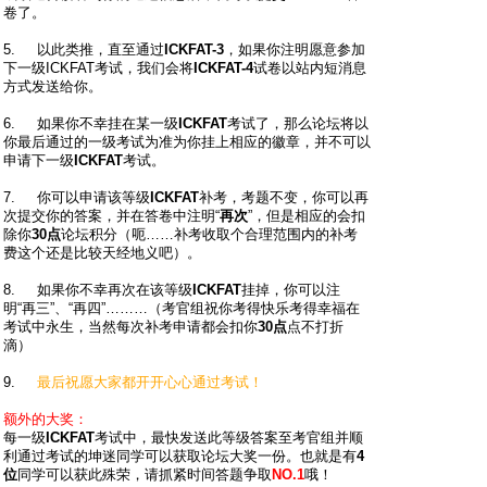
卷了。
5. 以此类推，直至通过
ICKFAT-3
，如果你注明愿意参加
下一级ICKFAT考试，我们会将
ICKFAT-4
试卷以站内短消息
方式发送给你。
6. 如果你不幸挂在某一级
ICKFAT
考试了，那么论坛将以
你最后通过的一级考试为准为你挂上相应的徽章，并不可以
申请下一级
ICKFAT
考试。
7. 你可以申请该等级
ICKFAT
补考，考题不变，你可以再
次提交你的答案，并在答卷中注明“
再次
”，但是相应的会扣
除你
30点
论坛积分（呃……补考收取个合理范围内的补考
费这个还是比较天经地义吧）。
8. 如果你不幸再次在该等级
ICKFAT
挂掉，你可以注
明“再三”、“再四”………（考官组祝你考得快乐考得幸福在
考试中永生，当然每次补考申请都会扣你
30点
点不打折
滴）
9.
最后祝愿大家都开开心心通过考试！
额外的大奖：
每一级
ICKFAT
考试中，最快发送此等级答案至考官组并顺
利通过考试的坤迷同学可以获取论坛大奖一份。也就是有
4
位
同学可以获此殊荣，请抓紧时间答题争取
NO.1
哦！