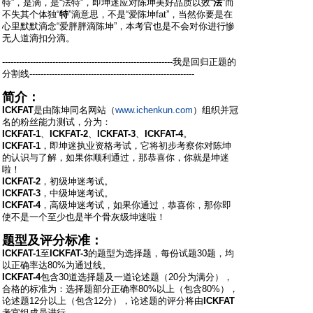
特”，是滴，是“法特”，即坤迷应对陈坤美好品质以效“
法
”而
不失其个体独“
特
”滴意思，不是“爱陈坤fat”，当然你要是在
心里默默滴念“爱胖胖滴陈坤”，本考官也是不会对你进行惨
无人道滴扣分滴。
-------------------------------------------------------------我是回归正题的
分割线-----------------------------------------------------------
简介：
ICKFAT
是由陈坤同名网站（
www.ichenkun.com
）组织并冠
名的粉丝能力测试，分为：
ICKFAT-1
、
ICKFAT-2
、
ICKFAT-3
、
ICKFAT-4
。
ICKFAT-1
，即坤迷执业资格考试，它将初步考察你对陈坤
的认识与了解，如果你顺利通过，那恭喜你，你就是坤迷
啦！
ICKFAT-2
，初级坤迷考试。
ICKFAT-3
，中级坤迷考试。
ICKFAT-4
，高级坤迷考试，如果你通过，恭喜你，那你即
使不是一个至少也是半个骨灰级坤迷啦！
题型及评分标准：
ICKFAT-1
至
ICKFAT-3
的题型为选择题，每份试题30题，均
以正确率达80%为通过线。
ICKFAT-4
包含30道选择题及一道论述题（20分为满分），
合格的标准为：选择题部分正确率80%以上（包含80%），
论述题12分以上（包含12分），论述题的评分将由
ICKFAT
考官组成员进行。