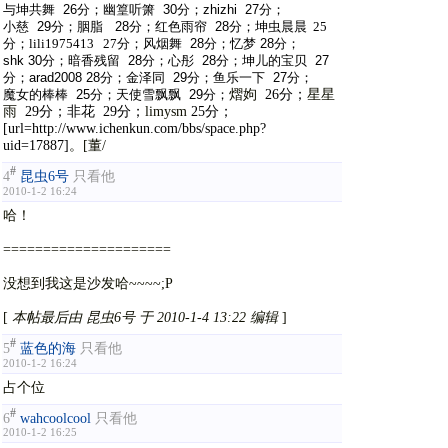
与坤共舞 26分；幽篁听箫 30分；zhizhi 27分；
小慈 29分；胭脂 28分；红色雨帘
28分；
坤虫晨晨 25
分；
lili1975413
27分；
风烟舞 28分；忆梦 28分；
shk 30分；暗香残留 28分；心彤 28分；坤儿的宝贝 27
分；arad2008 28分；金泽同 29分；鱼乐一下 27分；
魔女的棒棒 25分；天使雪飘飘 29分；
熠姁
26分；
星星
雨
29分；非花 29分；
limysm
25分；
[url=http://www.ichenkun.com/bbs/space.php?
uid=17887]
。
[
董
/
#
4
昆虫6号
只看他
2010-1-2 16:24
哈！
=====================
没想到我这是沙发哈~~~~;P
[
本帖最后由 昆虫6号 于 2010-1-4 13:22 编辑
]
#
5
蓝色的海
只看他
2010-1-2 16:24
占个位
#
6
wahcoolcool
只看他
2010-1-2 16:25