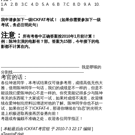
1.A 2. B 3.C 4. D 5. A 6. B 7.C 8. D 9. A 10.
B
.....................
我申请参加下一级ICKFAT考试！（如果你需要参加下一级
考试，务必注明此句）
注意：
所有考卷中正确答案按2010年1月前计算！
例：陈坤主演的电影有？部。答案为15部，今年接下的电
影都不计算在内。
----------------------------------------------------------------- 我是啰嗦的
分割线-----------------------------------------------------------
考官的话：
各位坤迷同学，本考试结果仅可做参考用，成绩高低无伤大
雅，借用陈坤同学一句话，我们的成绩是不一样的，但是不
能说我们爱陈坤的心不是一样的。你究竟能记得多少与陈坤
有关的东西呢？大家或可一试，如果对成绩不满意，欢迎继
续在爱坤刨坑挖料以增进对他的了解。陈坤同学你也不妨一
试，如果你过不了ICKFAT-4，那请你继续在“自恋”的光明大
道上积极进取再接再厉奋勇向前！
考题或有偏颇不准确之处，欢迎各位同学指正！
[
本帖最后由 ICKFAT考官组 于 2010-7-3 22:17 编辑
]
aTeastaEdait