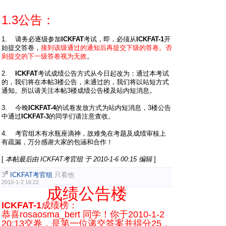
1.3公告：
1. 请务必逐级参加
ICKFAT
考试，即，必须从
ICKFAT-1
开
始提交答卷，
接到该级通过的通知后再提交下级的答卷。否
则提交的下一级答卷视为无效
。
2.
ICKFAT
考试成绩公告方式从今日起改为：通过本考试
的，我们将在本帖3楼公告，未通过的，我们将以站短方式
通知。所以请关注本帖3楼成绩公告楼及站内短消息。
3. 今晚
ICKFAT-4
的试卷发放方式为站内短消息，3楼公告
中通过
ICKFAT-3
的同学们请注意查收。
4. 考官组木有水瓶座滴神，故难免在考题及成绩审核上
有疏漏，万分感谢大家的包涵和合作！
[
本帖最后由 ICKFAT考官组 于 2010-1-6 00:15 编辑
]
#
3
ICKFAT考官组
只看他
2010-1-2 16:22
成绩公告楼
ICKFAT-1
成绩榜：
恭喜rosaosma_bert 同学！你于2010-1-2
20:13交卷，是第一位递交答案并得分25，