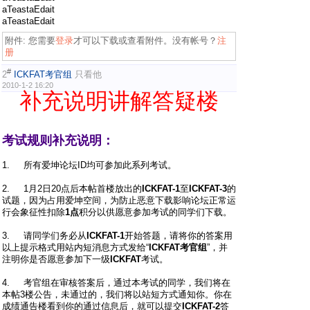
aTeastaEdait
aTeastaEdait
附件:
您需要
登录
才可以下载或查看附件。没有帐号？
注
册
#
2
ICKFAT考官组
只看他
2010-1-2 16:20
补充说明讲解答疑楼
考试规则补充说明：
1. 所有爱坤论坛ID均可参加此系列考试。
2. 1月2日20点后本帖首楼放出的
ICKFAT-1
至
ICKFAT-3
的
试题，因为占用爱坤空间，为防止恶意下载影响论坛正常运
行会象征性扣除
1点
积分以供愿意参加考试的同学们下载。
3. 请同学们务必从
ICKFAT-1
开始答题，请将你的答案用
以上提示格式用站内短消息方式发给“
ICKFAT考官组
”，并
注明你是否愿意参加下一级
ICKFAT
考试。
4. 考官组在审核答案后，通过本考试的同学，我们将在
本帖3楼公告，未通过的，我们将以站短方式通知你。你在
成绩通告楼看到你的通过信息后，就可以提交
ICKFAT-2
答