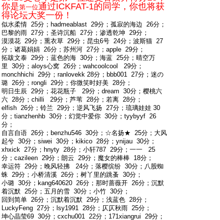
你是
通过ICKFAT-1的同学，你也将获
第一位
得论坛大奖一份！
似水柔情 25分；hadmeablast 29分；孤寂的海边 26分；
巴黎的雨 27分；圣诗沉船 27分；渗透乾坤 29分；
漠漠花 29分；熏衣草 29分；昆虫6号 24分；波斯猫 27
分；诸葛娟娟 26分；苏州河 27分；apple 29分；
拓跋文泰 29分；
蓝色的海 30分；海蓝 25分；晴空万
里 30分；aloys心窝 26分；wahcoolcool 29分；
monchhichi 29分；ranlovekk 28分；bbb001 27分；迷の
璐 26分；rongli 29分；你微笑时好美 28分；
明日生辰 29分；花花瓶子 29分；dream 30分；樱桃六
六 28分；chilli 29分；芦苇 28分；若离 28分；
elfish 26分；铃兰 29分；逆风飞扬 27分；琉璃娃娃 30
分；tianzhenhb 30分；幻觉中爱你 30分；tyybyyf 26
分；
自言自语 26分；benzhu546 30分；☆名扬★ 25分；
大风
起兮 30分；siwei 30分；kikico 28分；ynijau 30分；
xhxick 27分；hnyty 28分；小轩787 29分；一一 25
分；cazileen 29分；朗云 29分；魔女的棒棒 18分；
幸运符 29分；晚风轻拂 24分；落樱缤纷 30分；八股蜘
蛛 29分；小桥清溪 26分；树丫里的跳蚤 30分；
小璐 30分；kang640620 26分；那时蔷薇开 26分；沉默
着沉默 25分；五月的雪 30分；小竹 30分；
回到简单 26分；沉默着沉默 29分；浅蓝色 28分；
LuckyFeng 27分；lsy1991 28分；仄仄秋雨 25分；
坤心晶莹69 30分；cxchu001 22分；171xiangrui 29分；