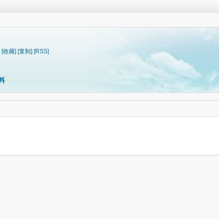
[收藏]
[复制]
[RSS]
料