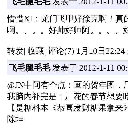
飞毛腿毛毛
发表于 2012-1-11 00:
惜惜XI：龙门飞甲好徐克啊！真
啊。。。。好帅好帅阿。。。。
转发| 收藏| 评论(7) 1月10日22:2
飞毛腿毛毛
发表于 2012-1-11 00:
@JN中间有个点：画的贺年图，
我脑内补完是：厂花的春节想要吃
【是糖料本《恭喜发财糖果拿来》的内页ht
陈坤