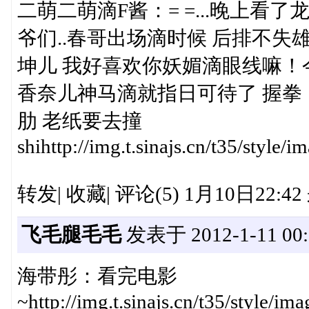
二萌二萌滴F酱：= =...晚上看了
爷们..春哥出场滴时候 后排不失雄
坤儿 我好喜欢你妖媚滴眼线嘛！
香奈儿神马滴就指日可待了 握
肋 老纸要去撞
shihttp://img.t.sinajs.cn/t35/style
转发| 收藏| 评论(5) 1月10日22:
飞毛腿毛毛
发表于 2012-1-11 00:
海带彤：看完电影
~http://img.t.sinajs.cn/t35/style/i