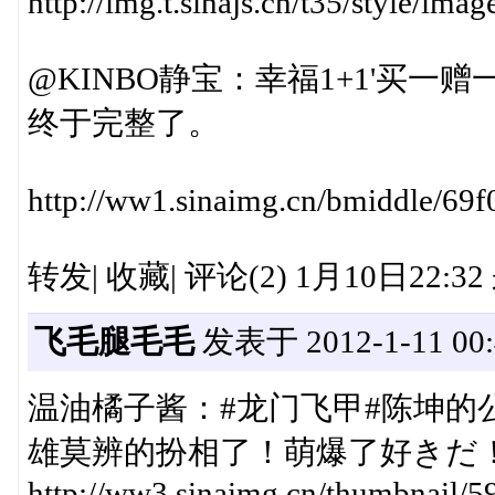
http://img.t.sinajs.cn/t35/style/im
@KINBO静宝：幸福1+1'买
终于完整了。
http://ww1.sinaimg.cn/bmiddle/69
转发| 收藏| 评论(2) 1月10日22:3
飞毛腿毛毛
发表于 2012-1-11 00:
温油橘子酱：#龙门飞甲#陈坤的
雄莫辨的扮相了！萌爆了好きだ
http://ww3.sinaimg.cn/thumbnail/