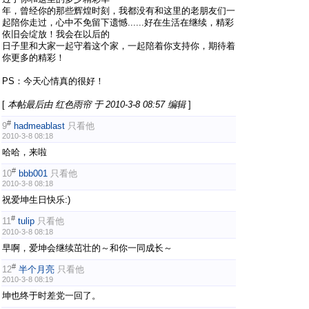
年，曾经你的那些辉煌时刻，我都没有和这里的老朋友们一
起陪你走过，心中不免留下遗憾......好在生活在继续，精彩
依旧会绽放！我会在以后的
日子里和大家一起守着这个家，一起陪着你支持你，期待着
你更多的精彩！
PS：今天心情真的很好！
[
本帖最后由 红色雨帘 于 2010-3-8 08:57 编辑
]
#
9
hadmeablast
只看他
2010-3-8 08:18
哈哈，来啦
#
10
bbb001
只看他
2010-3-8 08:18
祝爱坤生日快乐:)
#
11
tulip
只看他
2010-3-8 08:18
早啊，爱坤会继续茁壮的～和你一同成长～
#
12
半个月亮
只看他
2010-3-8 08:19
坤也终于时差党一回了。