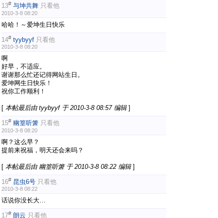
#
13
与坤共舞
只看他
2010-3-8 08:20
哈哈！～爱坤生日快乐
#
14
tyybyyf
只看他
2010-3-8 08:20
啊
好早，不适应。
谢谢那么忙还记得网站生日。
爱坤网生日快乐！
祝你工作顺利！
[
本帖最后由 tyybyyf 于 2010-3-8 08:57 编辑
]
#
15
幽篁听箫
只看他
2010-3-8 08:20
啊？这么早？
提前来祝福，明天还会来吗？
[
本帖最后由 幽篁听箫 于 2010-3-8 08:22 编辑
]
#
16
昆虫6号
只看他
2010-3-8 08:22
话说你没长大…
#
17
朗云
只看他