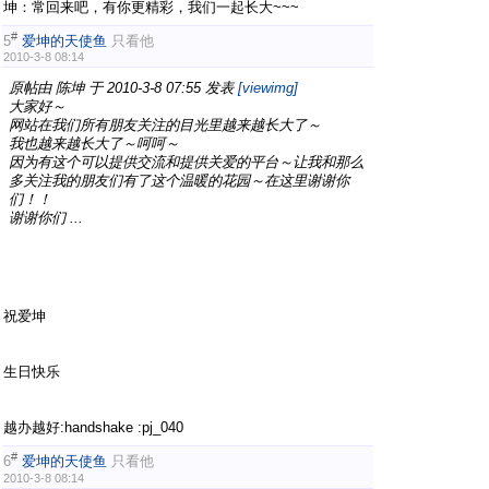
坤：常回来吧，有你更精彩，我们一起长大~~~
#
5
爱坤的天使鱼
只看他
2010-3-8 08:14
原帖由
陈坤
于 2010-3-8 07:55 发表
[viewimg]
大家好～
网站在我们所有朋友关注的目光里越来越长大了～
我也越来越长大了～呵呵～
因为有这个可以提供交流和提供关爱的平台～让我和那么
多关注我的朋友们有了这个温暖的花园～在这里谢谢你
们！！
谢谢你们 ...
祝爱坤
生日快乐
越办越好:handshake :pj_040
#
6
爱坤的天使鱼
只看他
2010-3-8 08:14