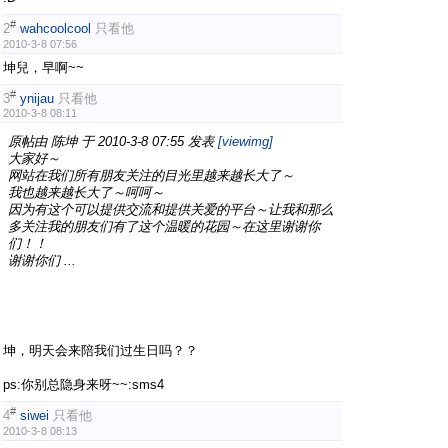
#
2
wahcoolcool
只看他
2010-3-8 07:56
坤兒，早啊~~
#
3
ynijau
只看他
2010-3-8 08:11
原帖由
陈坤
于 2010-3-8 07:55 发表
[viewimg]
大家好～
网站在我们所有朋友关注的目光里越来越长大了～
我也越来越长大了～呵呵～
因为有这个可以提供交流和提供关爱的平台～让我和那么
多关注我的朋友们有了这个温暖的花园～在这里谢谢你
们！！
谢谢你们 ...
坤，明天会来陪我们过生日吗？？
ps:你别总隐身来呀~~:sms4
#
4
siwei
只看他
2010-3-8 08:13