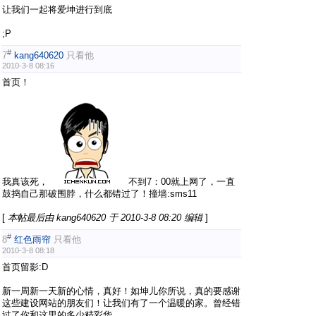
让我们一起将爱坤进行到底
;P
#
7
kang640620
只看他
2010-3-8 08:16
首页！
我真该死，
不到7：00就上网了，一直
鼓捣自己那破围脖，什么都错过了！撞墙:sms11
[
本帖最后由 kang640620 于 2010-3-8 08:20 编辑
]
#
8
红色雨帘
只看他
2010-3-8 08:18
首页留影:D
新一周新一天新的心情，真好！如坤儿你所说，真的要感谢
这些建设网站的朋友们！让我们有了一个温暖的家。曾经错
过了你和这里的多少精彩华