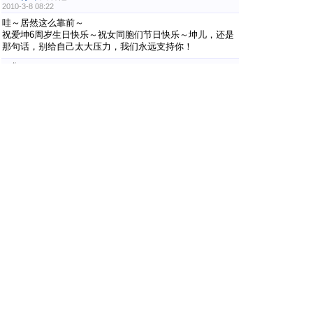
2010-3-8 08:22
哇～居然这么靠前～
祝爱坤6周岁生日快乐～祝女同胞们节日快乐～坤儿，还是
那句话，别给自己太大压力，我们永远支持你！
#
18
昆虫6号
只看他
2010-3-8 08:23
早起的鸟儿有虫吃…哈哈哈哈…现在人好少啊…
#
19
chilli
只看他
2010-3-8 08:24
原来早起也有好处滴~~呵呵，SG早上or晚上好，同祝爱坤
生日快乐:)
#
20
昆虫6号
只看他
2010-3-8 08:26
代杨慧同学问好！今天是她换新工作的第一！祝福她！PS:
慧：为了我们的梦想，好好工作！
#
21
昆虫6号
只看他
2010-3-8 08:29
话说你去米国干啥呀…（想也不会透露…无视这个问题
吧…）
#
22
幽篁听箫
只看他
2010-3-8 08:32