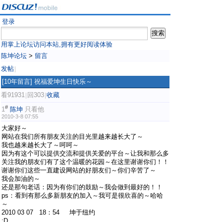
登录
用掌上论坛访问本站,拥有更好阅读体验
陈坤论坛
>
留言
发帖
|
[10年留言]
祝福爱坤生日快乐～
看91931
回303
收藏
|
|
#
1
陈坤
只看他
2010-3-8 07:55
大家好～
网站在我们所有朋友关注的目光里越来越长大了～
我也越来越长大了～呵呵～
因为有这个可以提供交流和提供关爱的平台～让我和那么多
关注我的朋友们有了这个温暖的花园～在这里谢谢你们！！
谢谢你们这些一直建设网站的好朋友们～你们辛苦了～
我会加油的～
还是那句老话：因为有你们的鼓励～我会做到最好的！！
ps：看到有那么多新朋友的加入～我可是很欣喜的～哈哈
～
2010 03 07 18：54 坤于纽约
:D