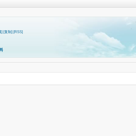
藏]
[复制]
[RSS]
料