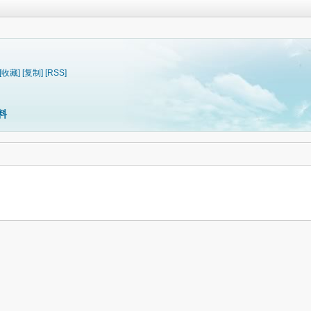
[收藏]
[复制]
[RSS]
料