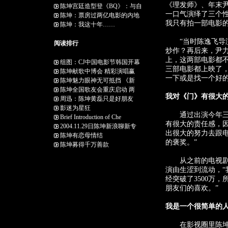
《理发师》、年末
陈坤宫廷造型登《BQ》：与自
一口气演绎了三个
陈坤：票房过两亿电影的内地
我只有拍一部电影的
陈坤：我这十年……
“当时陈逸飞导演
阅读排行
炒作？再后来，尹
上，这两部电影都不
组图：CJ中国电影节韩国开幕
三部电影都上映了
陈坤献歌中博会 精彩演唱赢
一下或是找一个好
陈坤魅力眼神无可抵挡 《新
陈坤全国歌友会重庆启动 两
我对《门》有很大
周迅：陈坤黄磊只是好朋友
影迷为星狂
通过出演今年三部
Brief Introduction of Che
有很大的责任感，
2004.11.29日陈坤新浪聊新专
出很大的努力去跟
陈坤有恋母情结
的褒奖。”
陈坤募得千万善款
从之前的电视剧《
演由生涩到流动，
经突破了3500万
朋友们的喜欢。”
我是一个很简单的
在影视圈里陈坤一