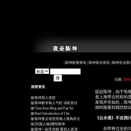
|
陈坤影视资讯
|
陈坤音乐资讯
|
陈坤生活资
日期:
2006
推荐资讯
提起陈坤，由于电
老上海带点忧郁的贵
陈坤雷人造型
发现并非如此，陈
陈坤新专辑人气旺 试听首日
戏时能看到我忧郁以
Chen Kun Blog and Fan Sit
Brief Introduction of Che
《云水谣》不在我
陈坤复古造型亮相上海风尚大
[封面人物]佛性陈坤
在即将过去的20
陈坤一副导演相 看别人表演