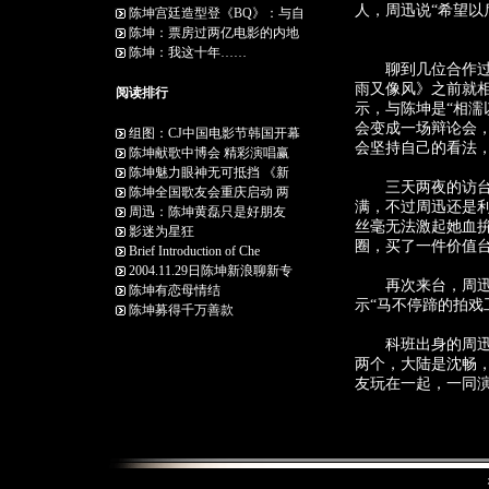
人，周迅说“希望以
陈坤宫廷造型登《BQ》：与自
陈坤：票房过两亿电影的内地
陈坤：我这十年……
聊到几位合作过的
雨又像风》之前就
阅读排行
示，与陈坤是“相濡
会变成一场辩论会，
组图：CJ中国电影节韩国开幕
会坚持自己的看法
陈坤献歌中博会 精彩演唱赢
陈坤魅力眼神无可抵挡 《新
三天两夜的访台行
陈坤全国歌友会重庆启动 两
满，不过周迅还是利
周迅：陈坤黄磊只是好朋友
丝毫无法激起她血
影迷为星狂
圈，买了一件价值
Brief Introduction of Che
2004.11.29日陈坤新浪聊新专
再次来台，周迅看
陈坤有恋母情结
示“马不停蹄的拍戏
陈坤募得千万善款
科班出身的周迅，
两个，大陆是沈畅，
友玩在一起，一同演