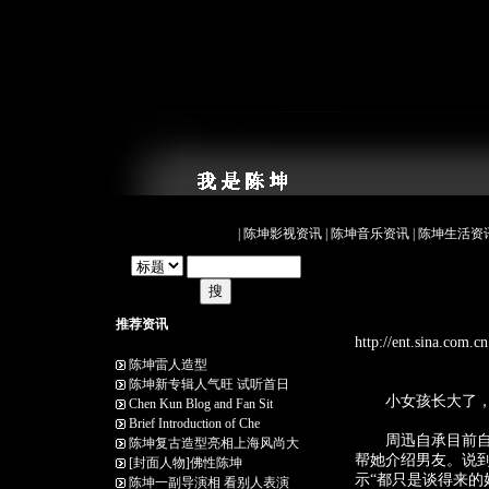
|
陈坤影视资讯
|
陈坤音乐资讯
|
陈坤生活资
推荐资讯
http://ent.sina.c
陈坤雷人造型
陈坤新专辑人气旺 试听首日
小女孩长大了，周
Chen Kun Blog and Fan Sit
Brief Introduction of Che
周迅自承目前自己
陈坤复古造型亮相上海风尚大
帮她介绍男友。说
[封面人物]佛性陈坤
示“都只是谈得来的
陈坤一副导演相 看别人表演