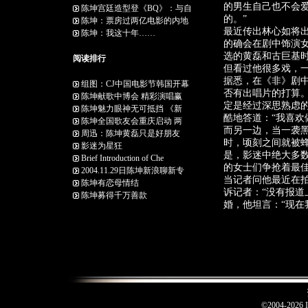
的男生自己也不会
陈坤宫廷造型登《BQ》：与自
的。”
陈坤：票房过两亿电影的内地
最近传出林心如将
陈坤：我这十年……
的确会在剧中饰演
选的黄磊和古巨基
阅读排行
但看过他很多戏，
据悉，在《非》剧
组图：CJ中国电影节韩国开幕
否有出唱片的打算
陈坤献歌中博会 精彩演唱赢
定是经过深思熟虑
陈坤魅力眼神无可抵挡 《新
酷地答道：“我喜欢
陈坤全国歌友会重庆启动 两
而另一边，当一袭
周迅：陈坤黄磊只是好朋友
时，顷刻之间就被
影迷为星狂
是，影迷中绝大多
Brief Introduction of Che
的女士们争抢着最
2004.11.29日陈坤新浪聊新专
当记者问他最近在
陈坤有恋母情结
诉记者：“没有报道
陈坤募得千万善款
婚，他坦言：“现在
©2004-2026 I