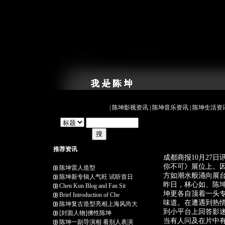
|
陈坤影视资讯
|
陈坤音乐资讯
|
陈坤生活资
推荐资讯
成都商报10月27
你不可》展位上。
陈坤雷人造型
方如潮水般涌向展
陈坤新专辑人气旺 试听首日
昨日，林心如、陈
Chen Kun Blog and Fan Sit
坤更各自顶着一头
Brief Introduction of Che
味道。在遭遇到热
陈坤复古造型亮相上海风尚大
到小平台上回答影
[封面人物]佛性陈坤
当有人问及在片中
陈坤一副导演相 看别人表演