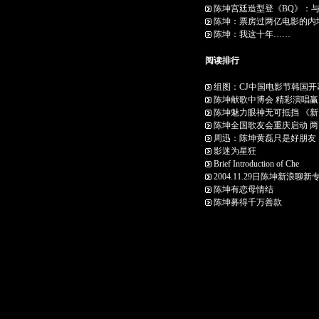
陈坤宫廷造型登《BQ》：
陈坤：票房过两亿电影的内
陈坤：我这十年……
阅读排行
组图：CJ中国电影节韩国开
陈坤献歌中博会 精彩演唱赢
陈坤魅力眼神无可抵挡 《新
陈坤全国歌友会重庆启动 两
周迅：陈坤黄磊只是好朋友
影迷为星狂
Brief Introduction of Che
2004.11.29日陈坤新浪聊新
陈坤有恋母情结
陈坤募得千万善款