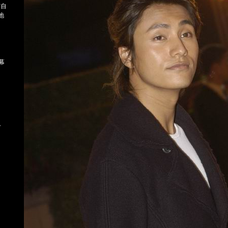
与自
地
幕
专