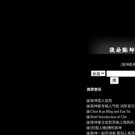
|
陈坤影
推荐资讯
陈坤雷人造型
陈坤新专辑人气旺 试听首日
Chen Kun Blog and Fan Sit
Brief Introduction of Che
陈坤复古造型亮相上海风尚
[封面人物]佛性陈坤
陈坤一副导演相 看别人表演