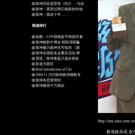
陈坤宫廷造型登《BQ》：与自
陈坤：票房过两亿电影的内地
陈坤：我这十年……
阅读排行
组图：CJ中国电影节韩国开幕
陈坤献歌中博会 精彩演唱赢
陈坤魅力眼神无可抵挡 《新
陈坤全国歌友会重庆启动 两
周迅：陈坤黄磊只是好朋友
影迷为星狂
Brief Introduction of Che
2004.11.29日陈坤新浪聊新专
陈坤有恋母情结
陈坤募得千万善款
http://ent.sina.c
新浪娱乐讯 在今晚