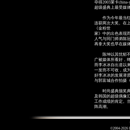
夺得2003莱卡ch
超级盛典上最受媒
作为今年最当红的
连获两次大奖。在上个
《金粉世
家》中的出色表现而
人气与同门师弟陈冠
再拿大奖也早在媒体
陈坤以其忧郁不羁
广被媒体所看好，终
而李冰冰自出道以
一发而不可收，成
好李冰冰的发展潜
与郭富城合作拍摄
时尚盛典颁奖典礼
及韩国的超级偶像
工作成绩的肯定。
阵高潮。
©2004-2026 I