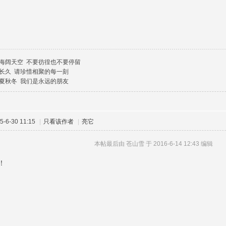
海阔天空 不要彷徨也不要停留
长久 请珍惜相聚的每一刻
夏秋冬 我们是永远的朋友
-6-30 11:15
|
只看该作者
|
亮它
本帖最后由 苍山雪 于 2016-6-14 12:43 编辑
！