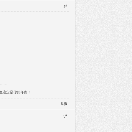
#
4
今生注定是你的俘虏！
举报
#
5