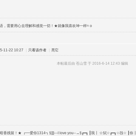
语，需要用心去理解和感觉一切！★就像我喜欢坤一样≈ o
-11-22 10:27
|
只看该作者
|
亮它
本帖最后由 苍山雪 于 2016-6-14 12:43 编辑
暗香残留！★ ┏━爱你1314┓§]]]---I love you--→§┏━┓ ┃我┃ ☆§ξ☆┏━┓☆ξ§