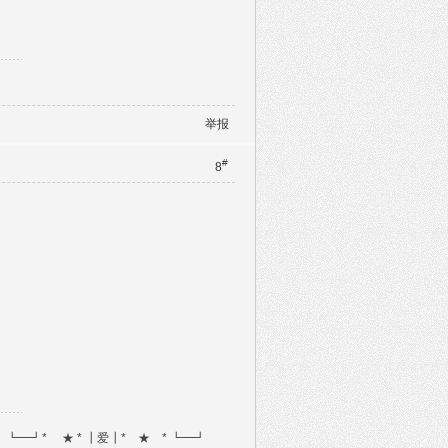
举报
#
8
☆ ┃你┃ ┗━┛* ★ * ┃爱┃* ★ * ┗━┛