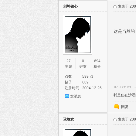
刻坤铭心
发表于 2005
这是当然的
27
0
694
主题
好友
积分
点数
599 点
帖子
689
注册时间
2004-12-26
我是住在沙漠
发消息
回复
玫瑰女
发表于 2005