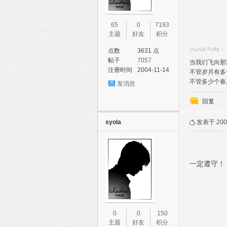
65
0
7193
主题
好友
积分
点数
3631 点
帖子
7057
当我们飞向那
注册时间
2004-11-14
不管岁月有多
不管多少个春
发消息
回复
syola
发表于 2005
一定遵守！
0
0
150
主题
好友
积分