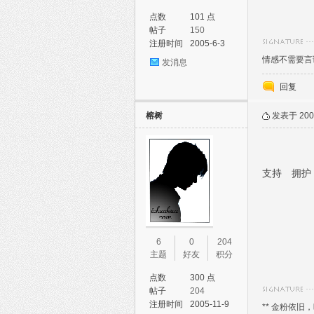
点数
101 点
帖子
150
注册时间
2005-6-3
情感不需要言
发消息
回复
榕树
发表于 2005
支持 拥护
6
0
204
主题
好友
积分
点数
300 点
帖子
204
注册时间
2005-11-9
** 金粉依旧，