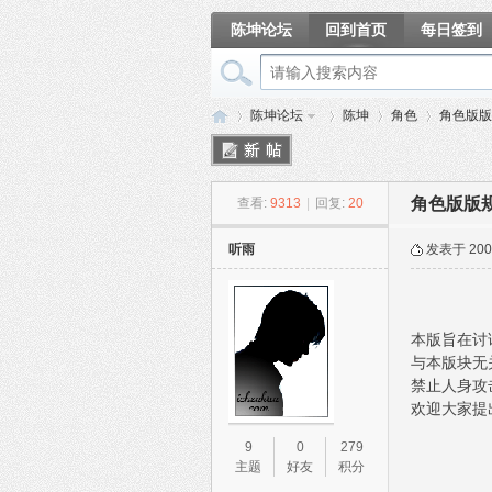
陈坤论坛
回到首页
每日签到
相册
陈坤论坛
陈坤
角色
角色版版
角色版版规
查看:
9313
|
回复:
20
陈
»
›
›
›
听雨
发表于 2004
本版旨在讨
与本版块无
禁止人身攻
欢迎大家提
坤
9
0
279
主题
好友
积分