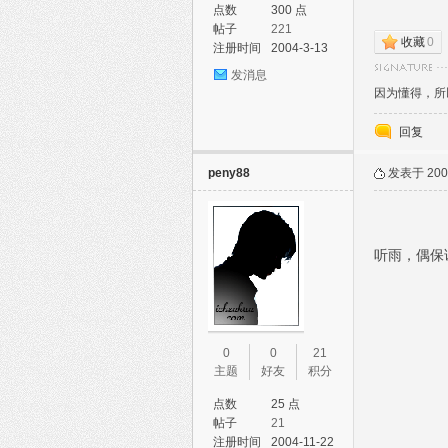
点数
300 点
帖子
221
收藏
0
注册时间
2004-3-13
发消息
因为懂得，所
回复
论
peny88
发表于 2004
听雨，偶保
坛
0
0
21
主题
好友
积分
点数
25 点
帖子
21
注册时间
2004-11-22