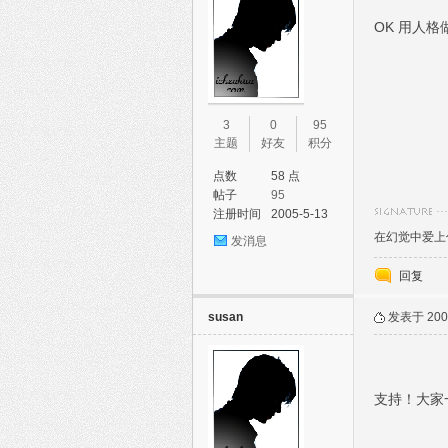
OK 用人格
3
0
95
主题
好友
积分
点数
58 点
帖子
95
注册时间
2005-5-13
在幻觉中爱上
发消息
回复
susan
发表于 2005
支持！大家