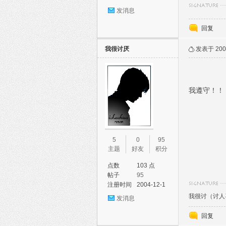
发消息
回复
我很讨厌
发表于 2005
我遵守！！
5
0
95
主题
好友
积分
点数
103 点
帖子
95
注册时间
2004-12-1
我很讨（讨人
发消息
回复