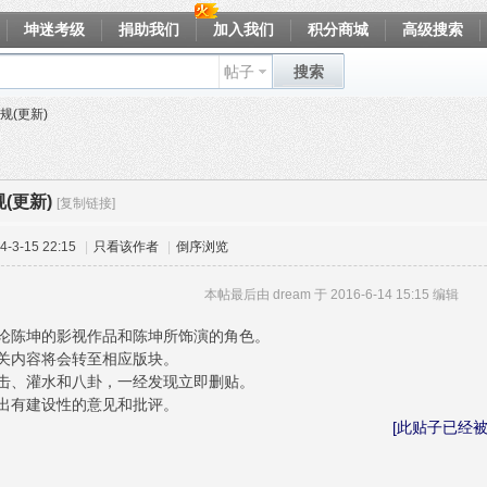
坤迷考级
捐助我们
加入我们
积分商城
高级搜索
帖子
搜索
规(更新)
(更新)
[复制链接]
-3-15 22:15
|
只看该作者
|
倒序浏览
本帖最后由 dream 于 2016-6-14 15:15 编辑
论陈坤的影视作品和陈坤所饰演的角色。
关内容将会转至相应版块。
击、灌水和八卦，一经发现立即删贴。
出有建设性的意见和批评。
[此贴子已经被fa