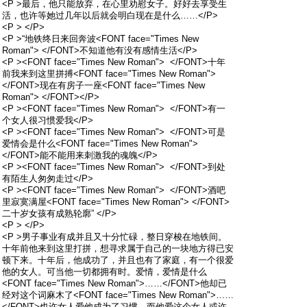
<P >最后，他只能放弃，在心里劝慰女子。好好去享受生
活，也许等她过几年以后就会明白现在是什么……</P>
<P > </P>
<P >“地铁终日来回奔波<FONT face="Times New
Roman"> </FONT>不知道他有没有感情生活</P>
<P ><FONT face="Times New Roman"> </FONT>十年
前我来到这里拼搏<FONT face="Times New Roman">
</FONT>现在有房子一座<FONT face="Times New
Roman"> </FONT></P>
<P ><FONT face="Times New Roman"> </FONT>有一
个女人很习惯爱我</P>
<P ><FONT face="Times New Roman"> </FONT>可是
爱情会是什么<FONT face="Times New Roman">
</FONT>能不能用来刺激我的魂魄</P>
<P ><FONT face="Times New Roman"> </FONT>到处
有陌生人匆匆走过</P>
<P ><FONT face="Times New Roman"> </FONT>酒吧
里寂寞满屋<FONT face="Times New Roman"> </FONT>
二十岁女孩有成熟轮廓” </P>
<P > </P>
<P >男子事业有成并且又十分忙碌，整日穿梭在地铁间。
十年前他来到这里打拼，想寻求属于自己的一块地方得已安
顿下来。十年后，他成功了，并且也有了家庭，有一个很爱
他的女人。可当他一切都拥有时。爱情，爱情是什么
<FONT face="Times New Roman">……</FONT>他却已
经对这个词麻木了<FONT face="Times New Roman">……
</FONT>也许女人爱他成为了习惯，而他爱这个女人或许