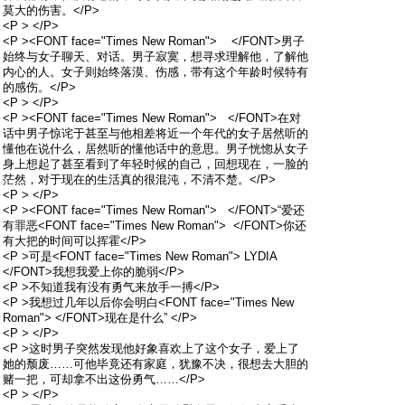
莫大的伤害。</P>
<P > </P>
<P ><FONT face="Times New Roman"> </FONT>男子
始终与女子聊天、对话。男子寂寞，想寻求理解他，了解他
内心的人。女子则始终落漠、伤感，带有这个年龄时候特有
的感伤。</P>
<P > </P>
<P ><FONT face="Times New Roman"> </FONT>在对
话中男子惊诧于甚至与他相差将近一个年代的女子居然听的
懂他在说什么，居然听的懂他话中的意思。男子恍惚从女子
身上想起了甚至看到了年轻时候的自己，回想现在，一脸的
茫然，对于现在的生活真的很混沌，不清不楚。</P>
<P > </P>
<P ><FONT face="Times New Roman"> </FONT>“爱还
有罪恶<FONT face="Times New Roman"> </FONT>你还
有大把的时间可以挥霍</P>
<P >可是<FONT face="Times New Roman"> LYDIA
</FONT>我想我爱上你的脆弱</P>
<P >不知道我有没有勇气来放手一搏</P>
<P >我想过几年以后你会明白<FONT face="Times New
Roman"> </FONT>现在是什么” </P>
<P > </P>
<P >这时男子突然发现他好象喜欢上了这个女子，爱上了
她的颓废……可他毕竟还有家庭，犹豫不决，很想去大胆的
赌一把，可却拿不出这份勇气……</P>
<P > </P>