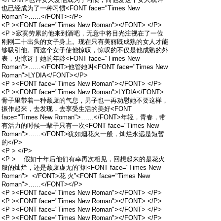
也已经成为了一种习惯<FONT face="Times New
Roman">……</FONT></P>
<P ><FONT face="Times New Roman"></FONT> </P>
<P >寂寞劳累的他来到酒吧，无意中将目光注视在了一位
刚刚二十出头的女子身上。现在只有美丽既成熟的女人才能
够吸引他。而这个女子使他惊叹，惊叹的不仅是他成熟的外
表，更惊讶于她的年龄<FONT face="Times New
Roman">……</FONT>他管她叫<FONT face="Times New
Roman">LYDIA</FONT></P>
<P ><FONT face="Times New Roman"></FONT> </P>
<P ><FONT face="Times New Roman">LYDIA</FONT>
骨子里带着一种颓废的气息，男子也一再劝慰她不要这样，
振作起来，去发现，去享受生活的美好<FONT
face="Times New Roman">……</FONT>年轻，青春，带
有活力的时候一辈子只有一次<FONT face="Times New
Roman">……</FONT>犹如烟花火一般，灿烂永远是短暂
的</P>
<P > </P>
<P > 假如十年后他们有幸再次相见，回想起来的是花火
般的灿烂，还是颓废虚无的“烟<FONT face="Times New
Roman"> </FONT>花 火”<FONT face="Times New
Roman">……</FONT></P>
<P ><FONT face="Times New Roman"></FONT> </P>
<P ><FONT face="Times New Roman"></FONT> </P>
<P ><FONT face="Times New Roman"></FONT> </P>
<P ><FONT face="Times New Roman"></FONT> </P>