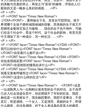
常人们都会潜意识的想到华美、高贵，宫廷中、深院中女子
的美貌与含羞的举止；再加之与“富裕”的修饰，浮现在人们
眼前的又是一幅多么美好的画面……</P>
<P > </P>
<P ><FONT face="Times New Roman">
LYDIA</FONT>，通用做女子名。其意自可想而知。谁不
希望哪个女孩子拥有倾国倾城的容貌，而美丽的女子谁又不
想拥有金银珠宝加之与修饰……现在的女子也不例外，可她
们在这个社会中，受这个时代、这个社会的影响，有意无意
中又增加了另一种成分，另一种生活……</P>
<P > </P>
<P >“<FONT face="Times New Roman">LYDIA </FONT>
我可以给你什么<FONT face="Times New Roman">
</FONT>你笑着什么都不说</P>
<P ><FONT face="Times New Roman">LYDIA </FONT>
你知道我很寂寞<FONT face="Times New Roman">
</FONT>你居然听的懂我在讲什么</P>
<P ><FONT face="Times New Roman">LYDIA </FONT>
我看见青春呼啸而过<FONT face="Times New Roman">
</FONT>这是什么样的生活”</P>
<P > </P>
<P ><FONT face="Times New Roman"> </FONT>这是
一位成熟男人与一位刚刚出落有型的女子的对话。女子虽早
已步入社会混迹在其中，却还摆脱不了年轻的狂妄。我想，
她也是一位美丽女子。现在她想要的，我想不是事业，不是
其它，而是感情。一个女人，又是漂亮、美丽的女子，即便
什么都有，但没有感情，对于女人来说真的是莫大的痛苦、