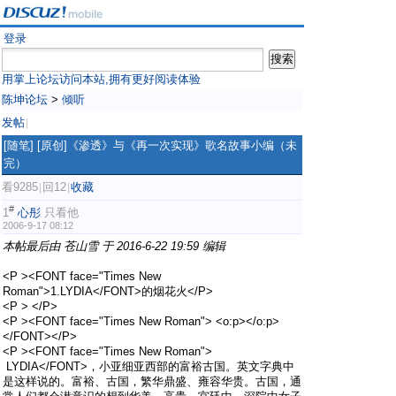
登录
用掌上论坛访问本站,拥有更好阅读体验
陈坤论坛
>
倾听
发帖
|
[随笔]
[原创]《渗透》与《再一次实现》歌名故事小编（未
完）
看9285
回12
收藏
|
|
#
1
心彤
只看他
2006-9-17 08:12
本帖最后由 苍山雪 于 2016-6-22 19:59 编辑
<P ><FONT face="Times New
Roman">1.LYDIA</FONT>的烟花火</P>
<P > </P>
<P ><FONT face="Times New Roman"> <o:p></o:p>
</FONT></P>
<P ><FONT face="Times New Roman">
LYDIA</FONT>，小亚细亚西部的富裕古国。英文字典中
是这样说的。富裕、古国，繁华鼎盛、雍容华贵。古国，通