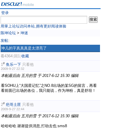
登录
用掌上论坛访问本站,拥有更好阅读体验
陈坤论坛
>
坤迷
发帖
|
坤儿的字真真真是太漂亮了
看4364
回1
收藏
|
|
#
1
鱼乐一下
只看他
2009-9-27 22:32
本帖最后由 五月的雪 于 2017-6-12 15:30 编辑
看SOHU上“大国星记忆”之NO.8出场的某SG的留言，再看
看前面已出场的各位，我只能说，作为坤粉，真是舒坦！
#
2
疤哥土匪
只看他
2009-9-27 22:44
本帖最后由 五月的雪 于 2017-6-12 15:30 编辑
哈哈哈哈.谢谢提供消息,打劫去也:sms8