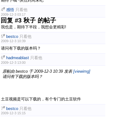
期待下哦~快点到周末吧
#
4
感悟
只看他
2009-12-3 03:17
回复 #3 秋子 的帖子
我也是，期待下半段，我想会更精彩!
#
5
bestco
只看他
2009-12-3 10:39
请问有下载的版本吗？
#
6
hadmeablast
只看他
2009-12-3 13:00
原帖由
bestco
于 2009-12-3 10:39 发表
[viewimg]
请问有下载的版本吗？
土豆视频是可以下载的，有个专门的土豆软件
#
7
bestco
只看他
2009-12-3 15:15
但是土豆的视频不清晰，上次花木兰剧组访问爱坤网有提供
自家下载版，画质好很多。
#
8
bbb001
只看他