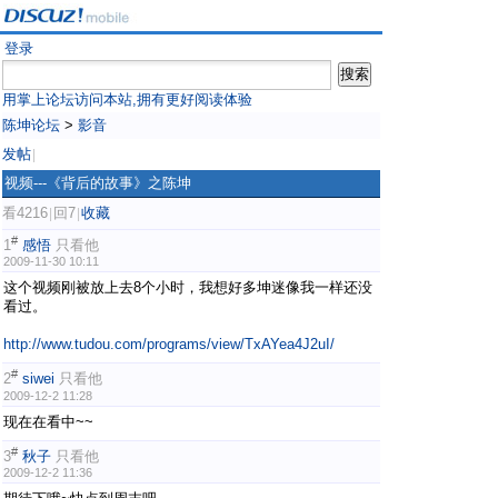
登录
用掌上论坛访问本站,拥有更好阅读体验
陈坤论坛
>
影音
发帖
|
视频---《背后的故事》之陈坤
看4216
回7
收藏
|
|
#
1
感悟
只看他
2009-11-30 10:11
这个视频刚被放上去8个小时，我想好多坤迷像我一样还没
看过。
http://www.tudou.com/programs/view/TxAYea4J2uI/
#
2
siwei
只看他
2009-12-2 11:28
现在在看中~~
#
3
秋子
只看他
2009-12-2 11:36