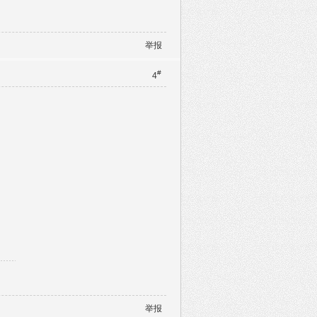
举报
#
4
举报