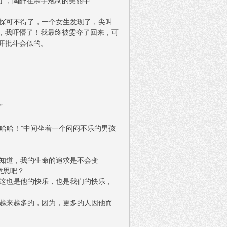
了，陶醉在亲手炮制的美丽中……
探可不得了，一个女生发现了，尖叫
，我吓懵了！我最终被雯夺了回来，可
开批斗会似的。
”
哈哈！”中间坐着一个闷闷不乐的男孩
知道，我的生命的追求是不会变
意思吧？
这也是他的快乐，也是我们的快乐，
越来越多的，因为，更多的人因他而