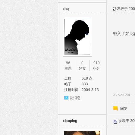
zhq
发表于 2004
融入了如此
96
0
910
主题
好友
积分
点数
618 点
帖子
833
注册时间
2004-3-13
发消息
回复
xiaoping
发表于 2004