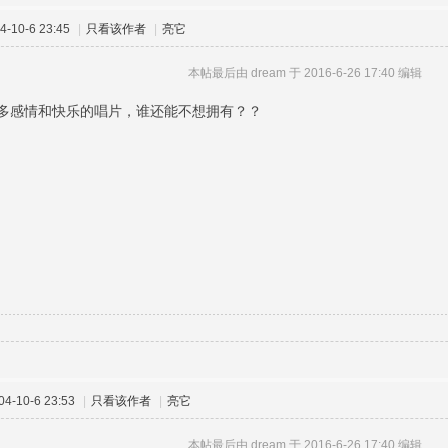
-10-6 23:45
|
只看该作者
|
亮它
本帖最后由 dream 于 2016-6-26 17:40 编辑
多感情和快乐的唱片，谁还能不想拥有？？
-10-6 23:53
|
只看该作者
|
亮它
本帖最后由 dream 于 2016-6-26 17:40 编辑