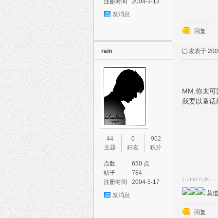
注册时间
2004-3-13
发消息
回复
rain
发表于 2004
MM,你太可爱
我要以童话
44
0
902
主题
好友
积分
点数
650 点
帖子
784
注册时间
2004-5-17
莫道
发消息
回复