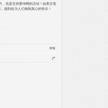
份力，也是支持爱坤网的活动！如果文笔
卖，能到处为人们炮制真心的快乐！
举报
#
2