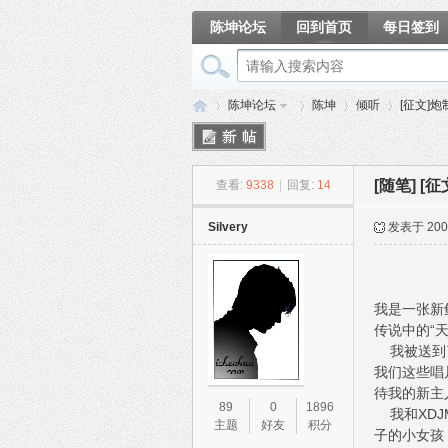
陈坤论坛
回到首页
每日签到
相册
陈坤论坛
陈坤
倾听
[征文]
[随笔]
[
查看:
9338
|
回复:
14
陈
»
›
›
›
Silvery
发表于 2004
我是一张新
传说中的“
我被送到了
我们这些唱
坤
待我的新主
89
0
1896
我和XDJ
主题
好友
积分
子的小女孩