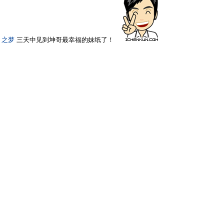
之梦
三天中见到坤哥最幸福的妹纸了！
#
12
五月的雪
只看他
2013-3-16 12:51
哇，梦梦同学很高挑嘛
坤哥左边那位美女是who啊
#
13
小果YOLANDA
只看他
2013-3-16 13:51
献花的是椰子么~~嘎嘎嘎，好高啊
#
14
海蓝
只看他
2013-3-16 20:58
婷婷Sui坤 发表于 2013-3-13 18:04
[viewimg]
哈哈哈，不错，不错！照的不错，我的照片还没有时间整
理。
坤哥，好帅啊。