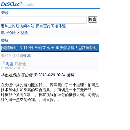
登录
用掌上论坛访问本站,拥有更好阅读体验
陈坤论坛
>
视觉
发帖
|
[镜随坤动]
3月10日 欧珀莱 俊士 重庆解放碑大型路演活动
看7440
回16
收藏
|
|
#
1
海蓝
只看他
2013-3-12 18:33
本帖最后由 苍山雪 于 2016-4-29 10:24 编辑
在夹缝中挣扎着拍照的我。。深深明白了一个道理：拍照是
技术加体力加身高的综合活儿。。而偶是一个三无产品。。
讨厌那个又高又壮。。档我视线拍坤哥的摄影大锅。明明说
好的留一点空间给我。。结果捏。。