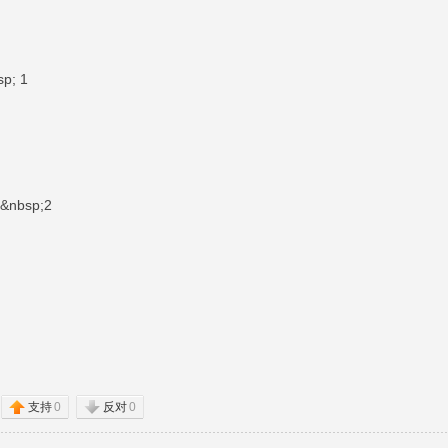
p; 1
nbsp;2
支持
0
反对
0