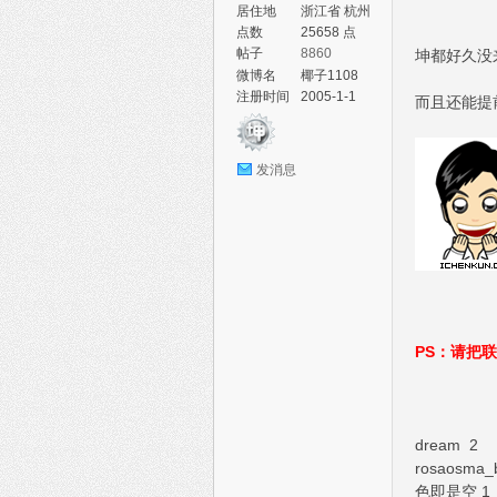
居住地
浙江省 杭州
市 西湖区
点数
25658 点
帖子
8860
坤都好久没
微博名
椰子1108
注册时间
2005-1-1
而且还能提
论
发消息
PS：请把
坛
dream 2
rosaosma_b
色即是空 1