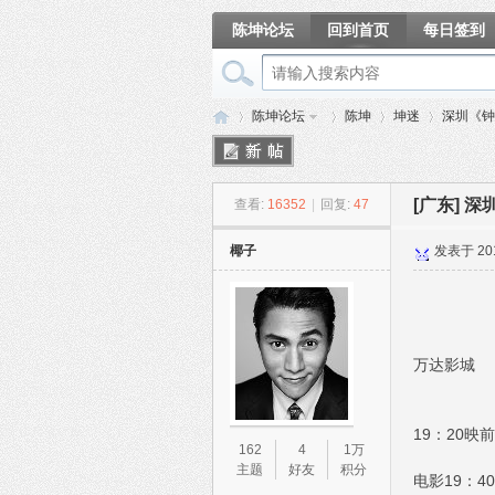
陈坤论坛
回到首页
每日签到
相册
陈坤论坛
陈坤
坤迷
深圳《钟
[广东]
深
查看:
16352
|
回复:
47
陈
»
›
›
›
椰子
发表于 2015
万达影城
坤
19：20映
162
4
1万
主题
好友
积分
电影19：4