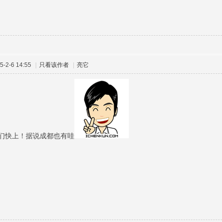
1
-2-6 14:55
|
只看该作者
|
亮它
们快上！据说成都也有哇