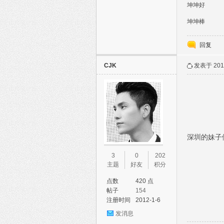
坤坤好
坤坤棒
坤坤样样NO.
回复
CJK
发表于 2015
深圳的妹子
3
0
202
主题
好友
积分
点数
420 点
帖子
154
注册时间
2012-1-6
发消息