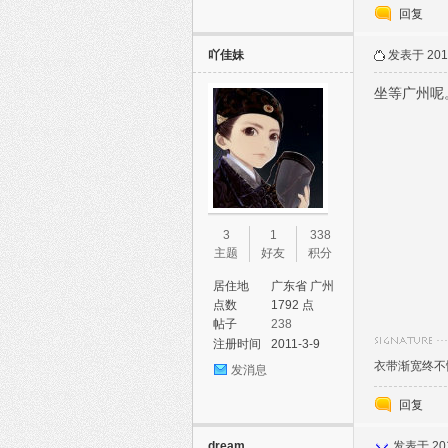
回复
吖佳妹
发表于 2015
坐等广州呢
3
1
338
主题
好友
积分
居住地
广东省 广州
市
点数
1792 点
帖子
238
注册时间
2011-3-9
衣带渐宽终不
发消息
回复
dream
发表于 2015