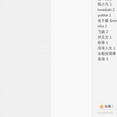
陈小凡 1
lovedubi 2
yukkie 1
鱼干酱 &nbs
riho 1
飞扬 2
何文文 1
暗香 1
亲亲人生 1
水瓶怪蜀黍 &
香港 3
收藏
2