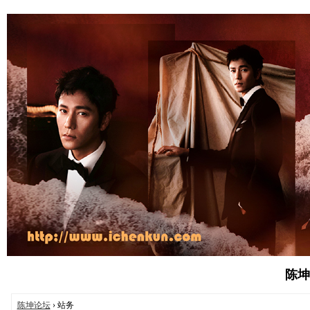
陈坤论
陈坤论坛
› 站务