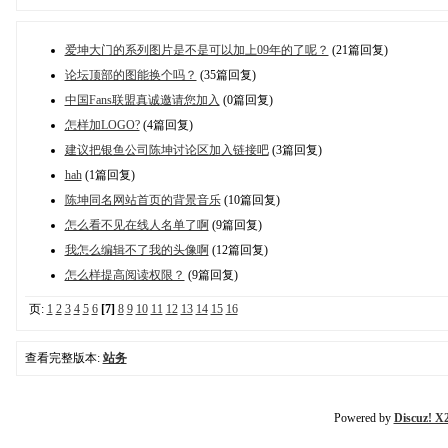
爱坤大门的系列图片是不是可以加上09年的了呢？
(21篇回复)
论坛顶部的图能换个吗？
(35篇回复)
中国Fans联盟真诚邀请您加入
(0篇回复)
怎样加LOGO?
(4篇回复)
建议把银鱼公司陈坤讨论区加入链接吧
(3篇回复)
hah
(1篇回复)
陈坤同名网站首页的背景音乐
(10篇回复)
怎么看不见在线人名单了啊
(9篇回复)
我怎么编辑不了我的头像啊
(12篇回复)
怎么样提高阅读权限？
(9篇回复)
页:
1
2
3
4
5
6
[7]
8
9
10
11
12
13
14
15
16
查看完整版本:
站务
Powered by
Discuz! X2